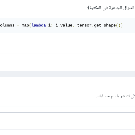
دوال الجاهزة في المكتبة):
olumns 
=
 map
(
lambda
 i
:
 i
.
value
,
 tensor
.
get_shape
())
آن
لتنشر باسم حسابك.