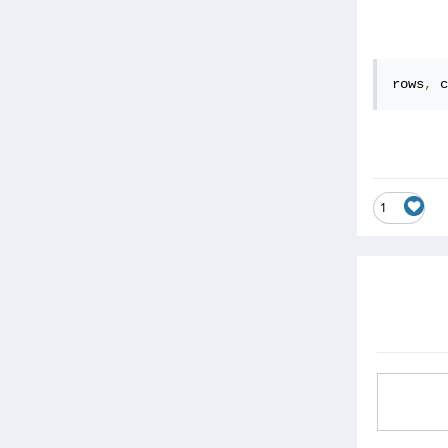
rows
,
 c
1