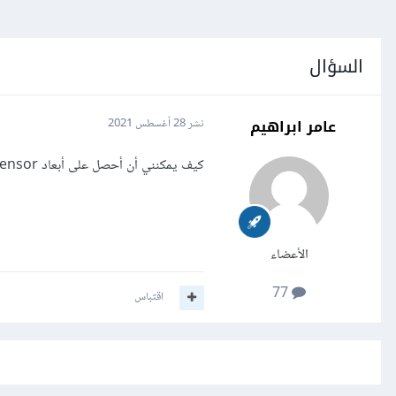
السؤال
عامر ابراهيم
نشر
28 أغسطس 2021
كيف يمكنني أن أحصل على أبعاد tensor (موتر) في تنسرفلو Tensorflow (ال shape)؟
الأعضاء
77
اقتباس