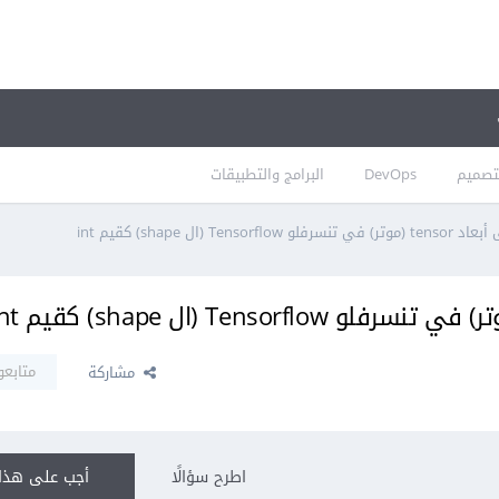
تصميم
DevOps
البرامج والتطبيقات
Te (ال shape) كقيم int
متابعو
مشاركة
اطرح سؤالًا
أجب على هذا 