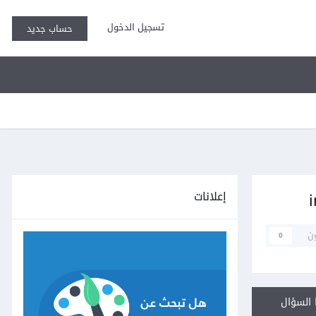
تسجيل الدخول
حساب جديد
إعلانات
ن
0
السؤال