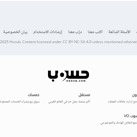
الأسئلة الشائعة
اكتب معنا
درّب معنا
إرشادات الاستخدام
بيان الخصوصية
 2025
Hsoub
.
Content licensed under
CC BY-NC-SA 4.0
unless mentioned otherwi