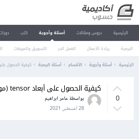
الرئيسية
دروس ومقالات
أسئلة وأجوبة
كتب
دورات
البرمجة
ريادة الأعمال
العمل الحر
التسويق والمبيعات
ال
الرئيسية
أسئلة وأجوبة
الأقسام
أسئلة البرمجة
كيفية الحصول على أبعاد tensor (موتر) في تنسرفلو nsorflow
كيفية الحصول على أبعاد tensor (موتر) في تنسرفلو Tensorflow (ال shape) كقيم int
0
بواسطة عامر ابراهيم
28 أغسطس 2021