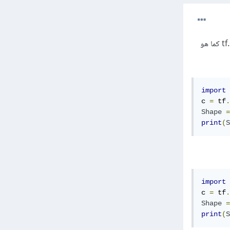
في Tensorflow 2.x (2.1) ، يمكنك الحصول على أبعاد (شكل) الموتر كقيم عدد صحيح ، من خلال tf.shape كما هو
import
 
c 
=
 tf
.
Shape
=
print
(
S
import
 
c 
=
 tf
.
Shape
=
print
(
S