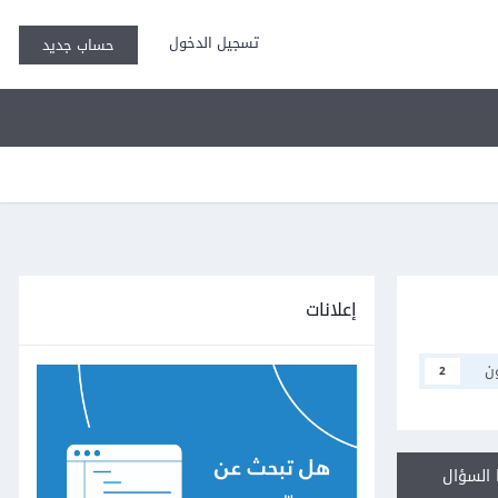
تسجيل الدخول
حساب جديد
إعلانات
ن
2
السؤال