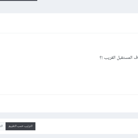
ف المستقبل القريب !؟
الترتيب حسب التقييم
ال