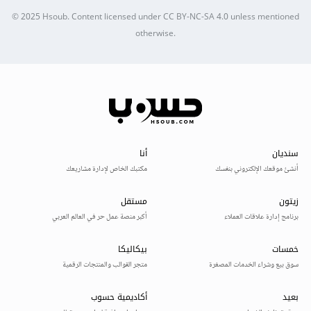
© 2025
Hsoub
.
Content licensed under
CC BY-NC-SA 4.0
unless mentioned
otherwise.