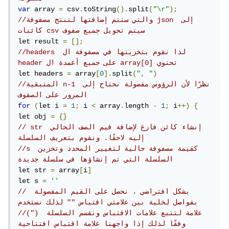
var
 array 
=
 csv
.
toString
().
split
(
"\r"
);
//والتي ستتم إضافتها لتنتج مصفوفة json إلى 
كائنات csv سيتم تحويل جميع صفوف
let result 
=
[];
//headers  لذا نقوم بتخزينها في مصفوفة ال 
header على جميع أعمدة ال array[0] تحتوي 
let headers 
=
 array
[
0
].
split
(
", "
)
//المتبقية n-1 نظرًا لأن الرؤوس مفصولة نحتاج إلى 
المرور على الصفوف
for
(
let i 
=
1
;
 i 
<
 array
.
length 
-
1
;
 i
++)
{
let obj 
=
{}
// str إنشاء كائن فارغ لإضافة قيم الصف الحالي 
إليه لاحقًا. ونقوم بتعريف السلسلة
//s كقيمة مصفوفة حالية لتغيير المحدد وتخزين 
السلسلة التي تم إنشاؤها في سلسلة جديدة 
let str 
=
 array
[
i
]
let s 
=
''
// بشكل افتراضي ، نحصل على القيم المفصولة 
بفواصل لخلية بين علامتي اقتباس "" لذلك نستخدم
//(") علامة لتتبع علامات الاقتباس ونقسم السلسلة 
وفقًا لذلك إذا واجهنا علامة اقتباس افتتاحية