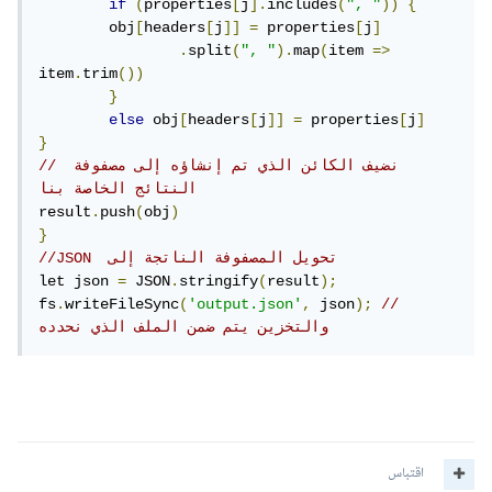
if
(
properties
[
j
].
includes
(
", "
))
{
	obj
[
headers
[
j
]]
=
 properties
[
j
]
.
split
(
", "
).
map
(
item 
=>
item
.
trim
())
}
else
 obj
[
headers
[
j
]]
=
 properties
[
j
]
}
// نضيف الكائن الذي تم إنشاؤه إلى مصفوفة 
النتائج الخاصة بنا 
result
.
push
(
obj
)
}
//JSON  تحويل المصفوفة الناتجة إلى
let json 
=
 JSON
.
stringify
(
result
);
fs
.
writeFileSync
(
'output.json'
,
 json
);
// 
والتخزين يتم ضمن الملف الذي نحدده
اقتباس