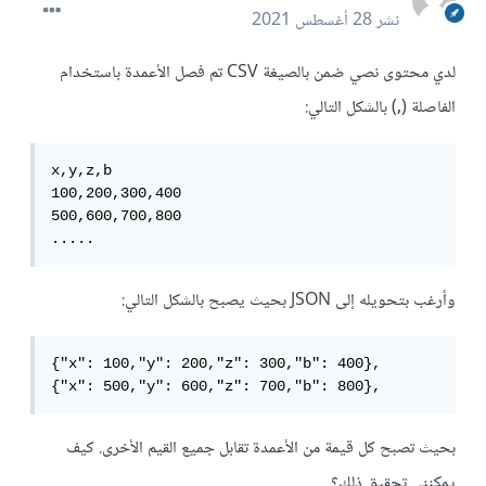
نشر
28 أغسطس 2021
لدي محتوى نصي ضمن بالصيغة CSV تم فصل الأعمدة باستخدام
الفاصلة (,) بالشكل التالي:
x,y,z,b

100,200,300,400

500,600,700,800

.....
وأرغب بتحويله إلى JSON بحيث يصبح بالشكل التالي:
{"x": 100,"y": 200,"z": 300,"b": 400},

{"x": 500,"y": 600,"z": 700,"b": 800},
بحيث تصبح كل قيمة من الأعمدة تقابل جميع القيم الأخرى. كيف
يمكنني تحقيق ذلك؟