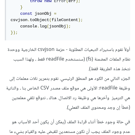
throw
new
Error
(
err
);
}
const
 jsonObj 
=
csvjson
.
toObject
(
fileContent
);
    console
.
log
(
jsonObj
);
});
أولاً نقوم باستيراد التبعيات المطلوبة - حزمة csvjson الخارجية ووحدة
نظام الملفات المضمنة (fs) (سنستخدم readFile فقط ، ولهذا السبب
نتخذ هذه الطريقة فقط).
الجزء التالي من الكود هو المنطق الرئيسي. نقوم بتمرير ثلاث معلمات إلى
وظيفة readFile: الأولى هي موقع ملف مصدر CSV الخاص بنا ، والثانية
هي الترميز وآخرها هي وظيفة رد الاتصال. هناك ، نتوقع تلقي معلمتين
(خطأ إن وجد ومحتوى الملف الفعلي).
في حالة وجود خطأ أثناء قراءة الملف (يمكن أن يكون أحد الأسباب هو
عدم وجود الملف يجب أن نكون مستعدين للقبض عليه والقيام بشيء ما