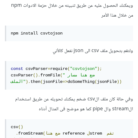
ويمكنك الحصول عليه عن طريق تثبيته من خلال حزمة الادوات npm
من خلال هذا الأمر
npm install csvtojson
ولتقم بتحويل ملف csv الى json نفعل كالأتي
const
 csvParser
=
require
(
"csvtojson"
);
"ضع هنا مسار 
(
fromFile
().
csvParser
))
jsonFile
(
doSomeThing
=>
jsonFile
(
then
).
الملف"
وفي حالة كان ملف الcsv ضخم يمكنك تحويله عن طريق استخدام
الstream وال pipe كما هو موضح فى المثال أدناه
csv
()
تقم
strem 
ل
 reference 
(ضع
هنا
fromStream
.