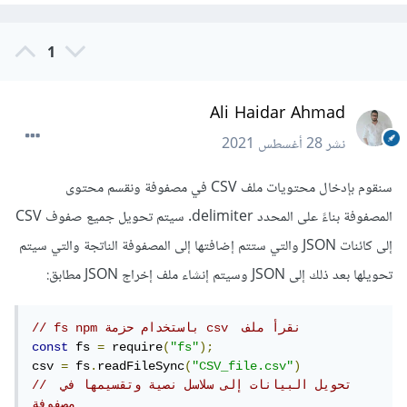
1
Ali Haidar Ahmad
نشر
28 أغسطس 2021
سنقوم بإدخال محتويات ملف CSV في مصفوفة ونقسم محتوى
المصفوفة بناءً على المحدد delimiter. سيتم تحويل جميع صفوف CSV
إلى كائنات JSON والتي ستتم إضافتها إلى المصفوفة الناتجة والتي سيتم
تحويلها بعد ذلك إلى JSON وسيتم إنشاء ملف إخراج JSON مطابق:
// fs npm باستخدام حزمة csv  نقرأ ملف 
const
 fs 
=
 require
(
"fs"
);
csv 
=
 fs
.
readFileSync
(
"CSV_file.csv"
)
// تحويل البيانات إلى سلاسل نصية وتقسيمها في 
مصفوفة