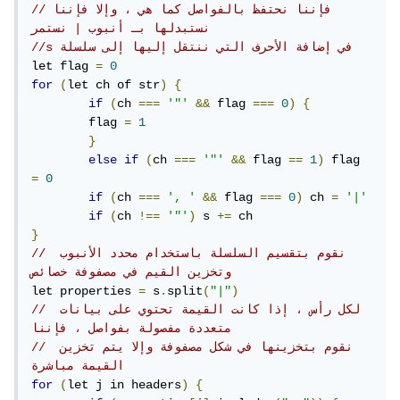
//فإننا نحتفظ بالفواصل كما هي ، وإلا فإننا 
نستبدلها بـ أنبوب | نستمر 
//s في إضافة الأحرف التي ننتقل إليها إلى سلسلة
let flag 
=
0
for
(
let ch of str
)
{
if
(
ch 
===
'"'
&&
 flag 
===
0
)
{
	flag 
=
1
}
else
if
(
ch 
===
'"'
&&
 flag 
==
1
)
 flag 
=
0
if
(
ch 
===
', '
&&
 flag 
===
0
)
 ch 
=
'|'
if
(
ch 
!==
'"'
)
 s 
+=
}
// نقوم بتقسيم السلسلة باستخدام محدد الأنبوب 
وتخزين القيم في مصفوفة خصائص 
let properties 
=
 s
.
split
(
"|"
)
// لكل رأس ، إذا كانت القيمة تحتوي على بيانات 
متعددة مفصولة بفواصل ، فإننا 
// نقوم بتخزينها في شكل مصفوفة وإلا يتم تخزين 
القيمة مباشرة 
for
(
let j in headers
)
{