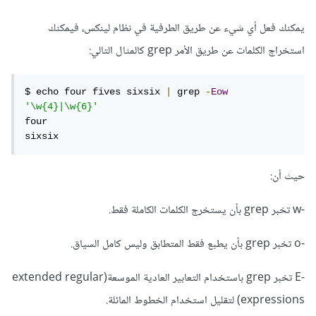
يمكنك فعل أي شيء عن طريق الطرفية في نظام لينكس، فيمكنك
استخراج الكلمات عن طريق الأمر grep كالمثال التالي:
$ echo four fives sixsix 
|
 grep 
-
Eow
'\w{4}|\w{6}'
four

sixsix
حيث أن:
-w تخبر grep بأن يستخرج الكلمات الكاملة فقط.
-o تخبر grep بأن يطبع فقط المتطابق وليس كامل السياق.
-E تخبر grep باستخدام التعابير العادية الموسعة(extended regular
expressions) لتقليل استخدام الخطوط المائلة.