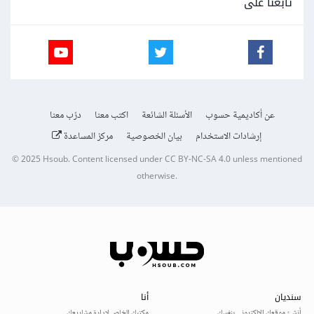
تابعنا على
عن أكاديمية حسوب
الأسئلة الشائعة
اكتب معنا
درّب معنا
إرشادات الاستخدام
بيان الخصوصية
مركز المساعدة
© 2025
Hsoub
.
Content licensed under
CC BY-NC-SA 4.0
unless mentioned
otherwise.