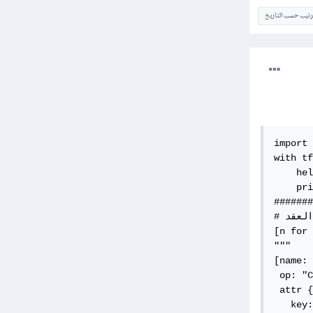
ترتيب حسب التاريخ
import 
with tf
    hel
    pri
#######
# للحصول على كل العقد    

[n for 
"""

[name: 
 op: "C
 attr {

   key: