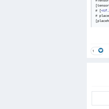
Ten للحصول على كل ال 
[tensor
# [
<tf.
الحصول على ال 
[placeh
1