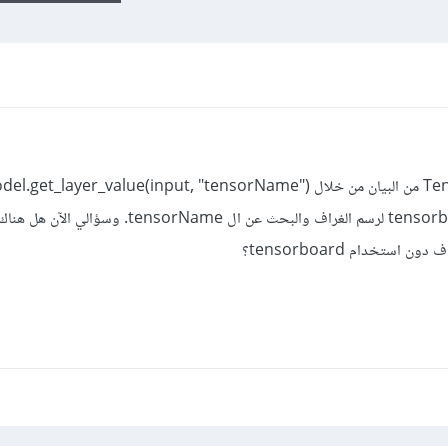
من أجل دخل معين، لذلك أستخدم tensorboard لرسم الغراف والبحث عن ال tensorName. و