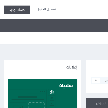
تسجيل الدخول
حساب جديد
إعلانات
ن
0
السؤال