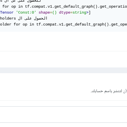
#sors

 for op in tf.compat.v1.get_default_graph().get_operatio
Tensor
'Const:0'
shape
=
()
dtype
=
string
>
]

# placeholders 

older for op in tf.compat.v1.get_default_graph().get_ope
آن
لتنشر باسم حسابك.