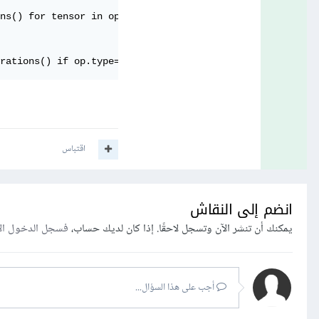
ns() for tensor in op.values()]

rations() if op.type=='Placeholder' for placeholder in o
اقتباس
انضم إلى النقاش
يمكنك أن تنشر الآن وتسجل لاحقًا. إذا كان لديك حساب،
فسجل الدخول ال
أجب على هذا السؤال...