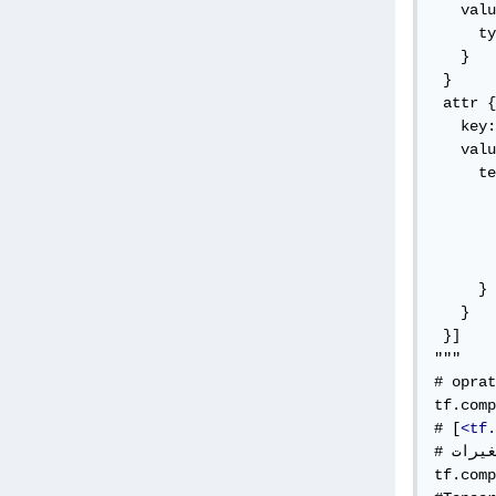
   valu
     ty
   }

 }

 attr {

   key:
   valu
     te
       
       
       
       
     }

   }

 }]

"""

حصول على كل العمليات 
tf.comp
# [
<tf.
# للحصول على كل المتغيرات

tf.comp