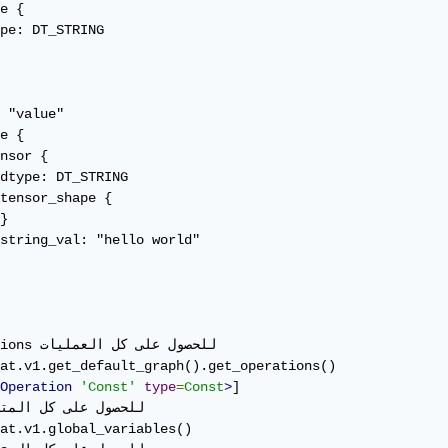
e {

pe: DT_STRING

 "value"

e {

nsor {

dtype: DT_STRING

tensor_shape {

}

string_val: "hello world"

# oprations لل

at.v1.get_default_graph().get_operations()

Operation
'Const'
type
=
Const
>
]

at.v1.global_variables()
