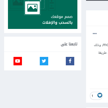
تابعنا على
أحاول الحصول على بعض قيم ال Tensors من البيان من خلال model.get_layer_value(input, "tensorName")، وذلك
سؤالي الآن هل هناك طريقة
1