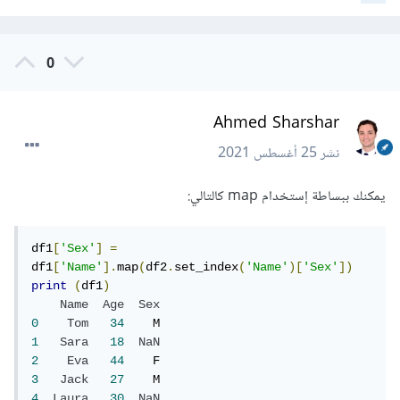
0
Ahmed Sharshar
نشر
25 أغسطس 2021
يمكنك ببساطة إستخدام map كالتالي:
df1
[
'Sex'
]
=
df1
[
'Name'
].
map
(
df2
.
set_index
(
'Name'
)[
'Sex'
])
print
(
df1
)
Name
Age
Sex
0
Tom
34
1
Sara
18
NaN
2
Eva
44
3
Jack
27
4
Laura
30
NaN