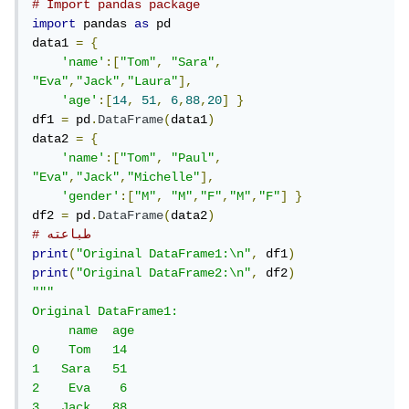
# Import pandas package
import
 pandas 
as
 pd

data1 
=
{
'name'
:[
"Tom"
,
"Sara"
,
"Eva"
,
"Jack"
,
"Laura"
],
'age'
:[
14
,
51
,
6
,
88
,
20
]
}
df1 
=
 pd
.
DataFrame
(
data1
)
data2 
=
{
'name'
:[
"Tom"
,
"Paul"
,
"Eva"
,
"Jack"
,
"Michelle"
],
'gender'
:[
"M"
,
"M"
,
"F"
,
"M"
,
"F"
]
}
df2 
=
 pd
.
DataFrame
(
data2
)
# طباعته
print
(
"Original DataFrame1:\n"
,
 df1
)
print
(
"Original DataFrame2:\n"
,
 df2
)
"""

Original DataFrame1:

     name  age

0    Tom   14

1   Sara   51

2    Eva    6

3   Jack   88
