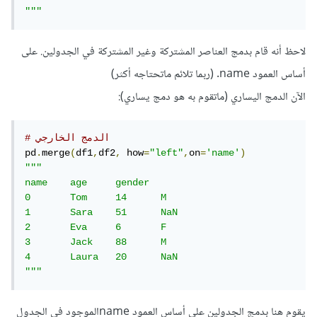
"""
لاحظ أنه قام بدمج العناصر المشتركة وغير المشتركة في الجدولين. على
أساس العمود name. (ربما تلائم ماتحتاجه أكثر)
الآن الدمج اليساري (ماتقوم به هو دمج يساري):
# الدمج الخارجي
pd
.
merge
(
df1
,
df2
,
 how
=
"left"
,
on
=
'name'
)
"""

name 	age 	gender

0 	Tom 	14 	M

1 	Sara 	51 	NaN

2 	Eva 	6 	F

3 	Jack 	88 	M

4 	Laura 	20 	NaN

"""
يقوم هنا بدمج الجدولين على أساس العمود nameالموجود في الجدول