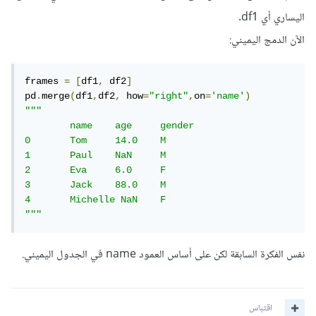
اليساري أي df1.
الآن الدمج اليميني:
frames 
=
[
df1
,
 df2
]
pd
.
merge
(
df1
,
df2
,
 how
=
"right"
,
on
=
'name'
)
"""

 	name 	age 	gender

0 	Tom 	14.0 	M

1 	Paul 	NaN 	M

2 	Eva 	6.0 	F

3 	Jack 	88.0 	M

4 	Michelle NaN 	F

"""
نفس الفكرة السابقة لكن على أساس العمود name في الجدول اليميني.
اقتباس