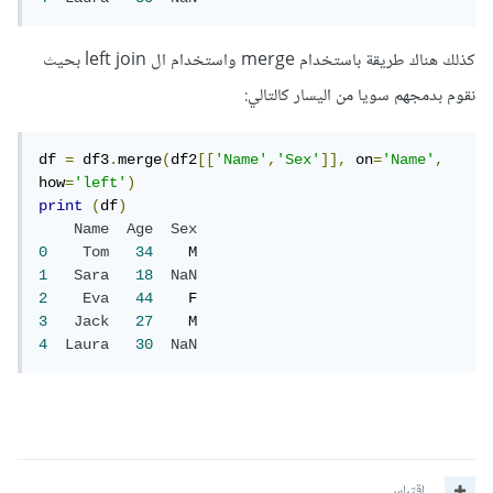
كذلك هناك طريقة باستخدام merge واستخدام ال left join بحيث
نقوم بدمجهم سويا من اليسار كالتالي:
df 
=
 df3
.
merge
(
df2
[[
'Name'
,
'Sex'
]],
 on
=
'Name'
,
how
=
'left'
)
print
(
df
)
Name
Age
Sex
0
Tom
34
1
Sara
18
NaN
2
Eva
44
3
Jack
27
4
Laura
30
NaN
اقتباس