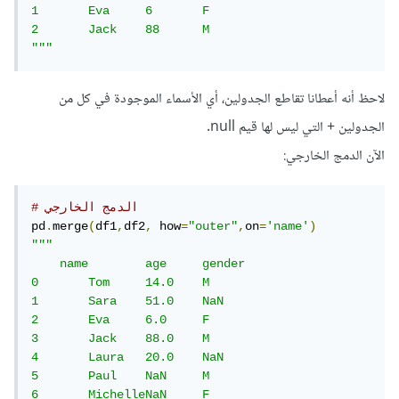
1 	Eva 	6 	F

2 	Jack 	88 	M

"""
لاحظ أنه أعطانا تقاطع الجدولين، أي الأسماء الموجودة في كل من
الجدولين + التي ليس لها قيم null.
الآن الدمج الخارجي:
# الدمج الخارجي
pd
.
merge
(
df1
,
df2
,
 how
=
"outer"
,
on
=
'name'
)
"""

    name 	age 	gender

0 	Tom 	14.0 	M

1 	Sara 	51.0 	NaN

2 	Eva 	6.0 	F

3 	Jack 	88.0 	M

4 	Laura 	20.0 	NaN

5 	Paul 	NaN 	M

6 	MichelleNaN 	F
