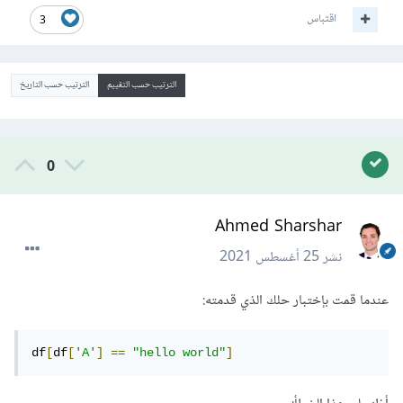
اقتباس
3
الترتيب حسب التقييم
الترتيب حسب التاريخ
0
Ahmed Sharshar
نشر
25 أغسطس 2021
عندما قمت بإختبار حلك الذي قدمته:
df
[
df
[
'A'
]
==
"hello world"
]