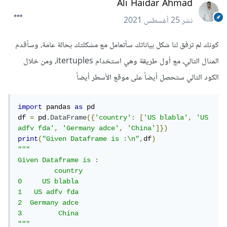
Ali Haidar Ahmad
نشر
25 أغسطس 2021
كونك لم ترفق لنا شكل بياناتك سأتعامل مع مشكلتك بحالة عامة، وسأقدم
المثال التالي، مع أول طريقة وهي استخدام itertuples، ومن خلال
الكود التالي ستحصل أيضاً على موقع الأسطر أيضاً
import
 pandas 
as
 pd

df 
=
 pd
.
DataFrame
({
'country'
:
[
'US blabla'
,
'US 
adfv fda'
,
'Germany adce'
,
'China'
]})
print
(
"Given Dataframe is :\n"
,
df
)
"""

Given Dataframe is :

         country

0     US blabla

1   US adfv fda

2  Germany adce

3         China

"""