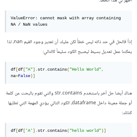
أظهر لي هذا الخطأ:
ValueError: cannot mask with array containing 
NA / NaN values
إذاً فالحل في حد ذاته ليس خطأً لكن عليك أن تعتبر وجود القيم nan، لذا
يمكننا عمل تعديل بسيط ليصبح الكود سليماً كالتالي:
df
[
df
[
"A"
].
str
.
contains
(
"Hello World"
,
na
=
False
)]
هناك أيضا حل أخر باستخدم str.contains والتي تقوم بالبحث عن كلمة
أو جملة معينة داخل dataframe، الكود التالي يؤدي المهمة التي تطلبها
كذلك:
df
[
df
[
'A'
].
str
.
contains
(
"hello world"
)]