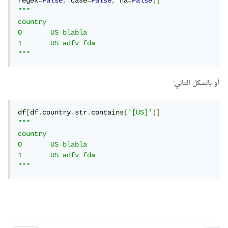
regex
=
False
,
 case
=
False
,
 na
=
False
)]
"""

country

0 	US blabla

1 	US adfv fda

"""
أو بالشكل التالي:
df
[
df
.
country
.
str
.
contains
(
'[US]'
)]
"""

country

0 	US blabla

1 	US adfv fda

"""