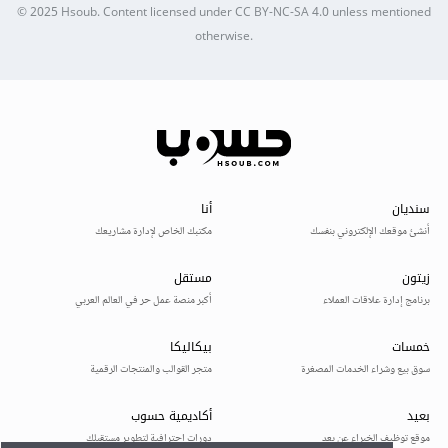
© 2025
Hsoub
.
Content licensed under
CC BY-NC-SA 4.0
unless mentioned
otherwise.