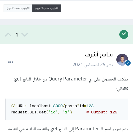
الترتيب حسب التقييم
الترتيب حسب التاريخ
1
سامح أشرف
نشر
25 أغسطس 2021
يمكنك الحصول على أي Query Parameter من خلال التابع get
كالتالي:
//
 URL
:
 localhost
:
8000
/
posts
?
id
=
123
request
.
GET
.
get
(
'id'
,
'1'
)
# Output: 123
يتم تمرير اسم الـ Parameter إلى التابع get والقيمة الثانية هي القيمة