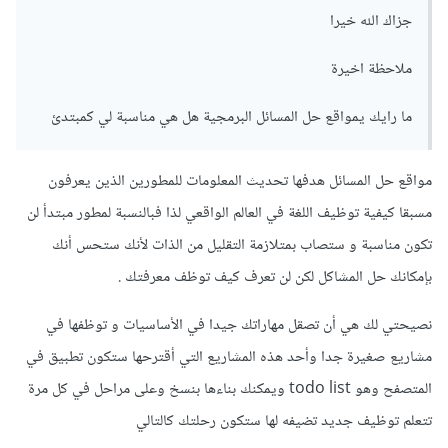
وأفكار من الانترنت وابحث عن أكواد مبرمجين آخرين في
جزاك الله خيرا
JavaScript وحاول فهم أكوادهم وعمل مثلها وإذا أمكن عمل أكواد
أفضل منها.
ملاحظة اخيرة
لهذا أهم شيء هو التطبيق والممارسة الكثيرة لكي تتحسن بشكلٍ
ما رايك يمواقع حل المسائل البرمجية هل هي مناسبة لي كمبتدئ
كبير وملحوظ
مواقع حل المسائل هدفها تحديث المعلومات للمطورين الذين يعرفون
ويمكنك مراجعة هذا السؤال ايضاً
مسبقا كيفية توظيف اللغة في العالم الواقعي لذا فبالنسبة لمطور مبتدأ لن
تكون مناسبة و ستصاب بمتلازمة التقليل من الذات لأنك ستحس أنك
بإمكانك حل المشاكل لكن لن تعرف كيف توظف معرفتك .
نصيحتي لك هي أن تصقل مهاراتك جيدا في الأساسيات و توظفها في
مشاريع صغيرة جدا وأحد هذه المشاريع التي أقترحها ستكون تطبيق في
المتصفح وهو todo list ويمكنك بناءها بنسخ وعلى مراحل في كل مرة
تتعلم توظيف جديد تضيفه لها ستكون رحلتك كالتالي