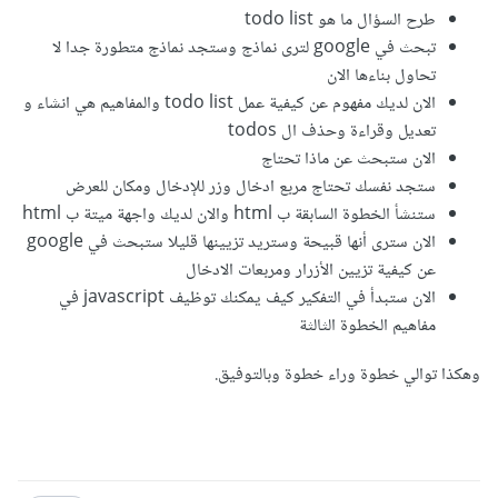
طرح السؤال ما هو todo list
تبحث في google لترى نماذج وستجد نماذج متطورة جدا لا
تحاول بناءها الان
الان لديك مفهوم عن كيفية عمل todo list والمفاهيم هي انشاء و
تعديل وقراءة وحذف ال todos
الان ستبحث عن ماذا تحتاج
ستجد نفسك تحتاج مربع ادخال وزر للإدخال ومكان للعرض
ستنشأ الخطوة السابقة ب html والان لديك واجهة ميتة ب html
الان سترى أنها قبيحة وستريد تزيينها قليلا ستبحث في google
عن كيفية تزيين الأزرار ومربعات الادخال
الان ستبدأ في التفكير كيف يمكنك توظيف javascript في
مفاهيم الخطوة الثالثة
وهكذا توالي خطوة وراء خطوة وبالتوفيق.