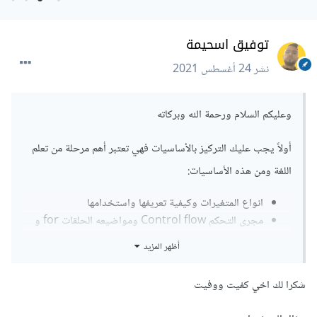
توفيق اسحيمة
نشر
24 أغسطس 2021
وعليكم السلام ورحمة الله وبركاته
أولاً يجب عليك التركيز بالأساسيات فهي تعتبر أهم مرحلة من تعلم
اللغة ومن هذه الأساسيات:
انواع المتغيرات وكيفية تعريفها واستخدامها
مجرى التحكم Control flow ومواضيعه الحلقات for و
while والجمل الشرطية if else و switch
أظهر المزيد
كيفية تعريف الدوال وإرجاع القيم من هذه الدوال وكيفية
استدعائها وتمرير مُعاملات إليها
شكرا لك اخي كفيت ووفيت
البرمجة الكائنية الموجهة
OOP
في جافاسكريبت
ماهو ال DOM وكيفية التعامل معه