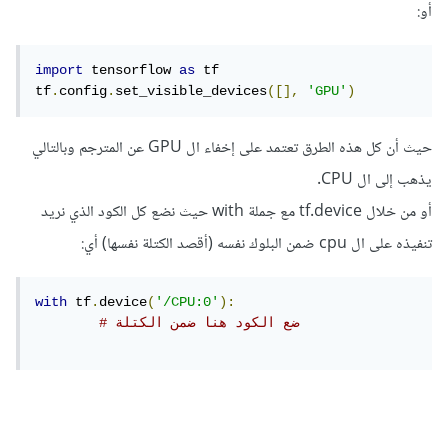
أو:
import
 tensorflow 
as
 tf

tf
.
config
.
set_visible_devices
([],
'GPU'
)
حيث أن كل هذه الطرق تعتمد على إخفاء ال GPU عن المترجم وبالتالي
يذهب إلى ال CPU.
أو من خلال tf.device مع جملة with حيث نضع كل الكود الذي نريد
تنفيذه على ال cpu ضمن البلوك نفسه (أقصد الكتلة نفسها) أي:
with
 tf
.
device
(
'/CPU:0'
):
# ضع الكود هنا ضمن الكتلة