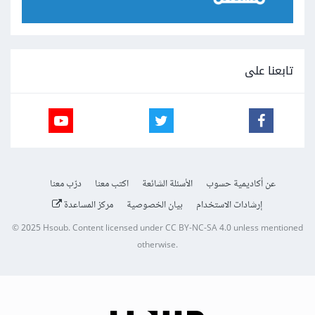
تابعنا على
عن أكاديمية حسوب
الأسئلة الشائعة
اكتب معنا
درّب معنا
إرشادات الاستخدام
بيان الخصوصية
مركز المساعدة
© 2025
Hsoub
.
Content licensed under
CC BY-NC-SA 4.0
unless mentioned
otherwise.