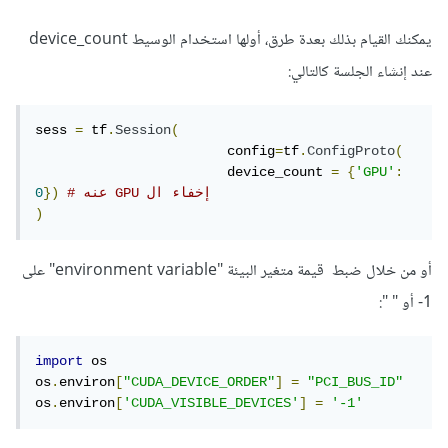
يمكنك القيام بذلك بعدة طرق، أولها استخدام الوسيط device_count
عند إنشاء الجلسة كالتالي:
sess 
=
 tf
.
Session
(
			config
=
tf
.
ConfigProto
(
			device_count 
=
{
'GPU'
:
# عنه GPU إخفاء ال 
})
0
)
أو من خلال ضبط قيمة متغير البيئة "environment variable" على
1- أو " ":
import
 os

os
.
environ
[
"CUDA_DEVICE_ORDER"
]
=
"PCI_BUS_ID"
os
.
environ
[
'CUDA_VISIBLE_DEVICES'
]
=
'-1'