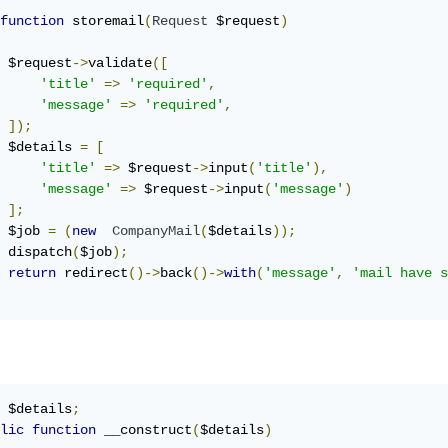
function
 storemail
(
Request
 $request
)
 $request
->
validate
([
'title'
=>
'required'
,
'message'
=>
'required'
,
]);
 $details 
=
[
'title'
=>
 $request
->
input
(
'title'
),
'message'
=>
 $request
->
input
(
'message'
)
];
 $job 
=
(
new
CompanyMail
(
$details
));
 dispatch
(
$job
);
return
 redirect
()->
back
()->
with
(
'message'
,
'mail have s
 $details
;
lic
function
 __construct
(
$details
)