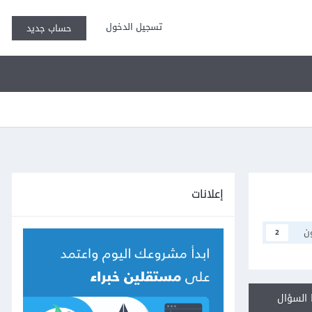
تسجيل الدخول
حساب جديد
إعلانات
ن
2
السؤال