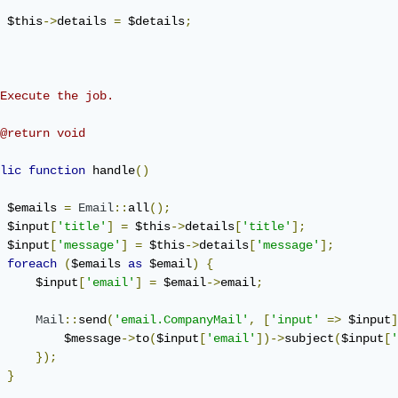
 $this
->
details 
=
 $details
;
Execute the job.

@return void

lic
function
 handle
()
 $emails 
=
Email
::
all
();
 $input
[
'title'
]
=
 $this
->
details
[
'title'
];
 $input
[
'message'
]
=
 $this
->
details
[
'message'
];
foreach
(
$emails 
as
 $email
)
{
     $input
[
'email'
]
=
 $email
->
email
;
Mail
::
send
(
'email.CompanyMail'
,
[
'input'
=>
 $input
]
         $message
->
to
(
$input
[
'email'
])->
subject
(
$input
[
'
});
}