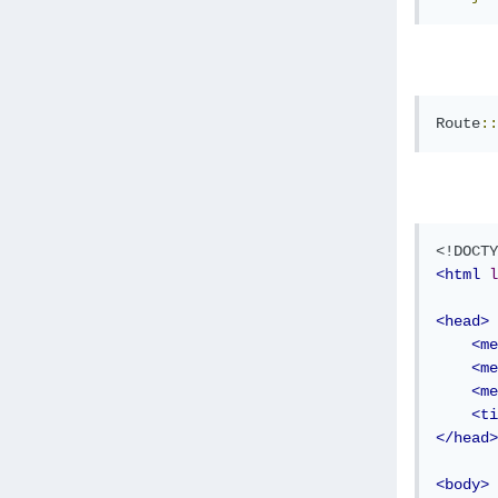
Route
::
<!DOCTY
<html
l
<head>
<me
<me
<me
<ti
</head>
<body>