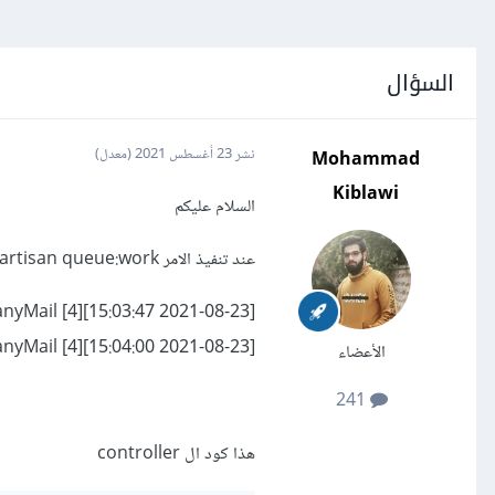
السؤال
Mohammad
نشر
23 أغسطس 2021
(معدل)
Kiblawi
السلام عليكم
عند تنفيذ الامر php artisan queue:work يظهر هذا الخطئ
[2021-08-23 15:03:47][4] Processing: App\Jobs\CompanyMail
[2021-08-23 15:04:00][4] Failed: App\Jobs\CompanyMail
الأعضاء
241
هذا كود ال controller