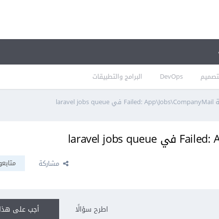
تصميم
DevOps
البرامج والتطبيقات
laravel jo
متابعو
مشاركة
اطرح سؤالًا
أجب على هذا 