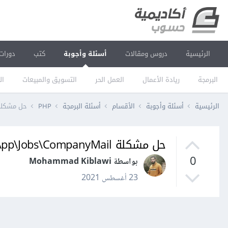
الرئيسية
دروس ومقالات
أسئلة وأجوبة
كتب
دورات
البرمجة
ريادة الأعمال
العمل الحر
التسويق والمبيعات
ال
الرئيسية
أسئلة وأجوبة
الأقسام
أسئلة البرمجة
PHP
حل مشكلة Failed: App\Jobs\CompanyMail في bs queue
حل مشكلة Failed: App\Jobs\CompanyMail في laravel jobs queue
0
بواسطة Mohammad Kiblawi
23 أغسطس 2021