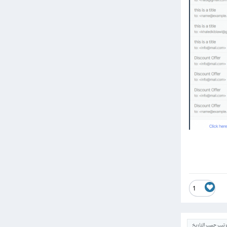
     
}
publ
p
{
     
}
/
     
     
1
     
     
p
{
ترتيب حسب التاريخ