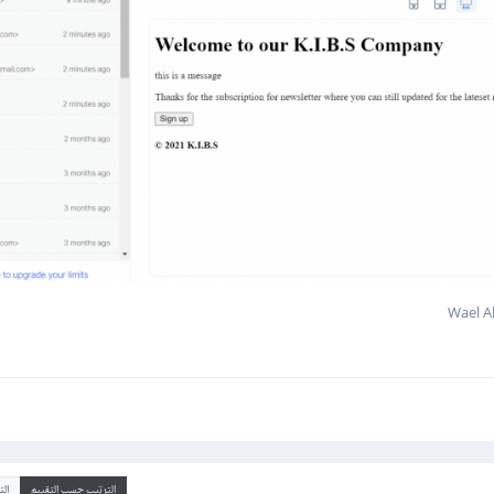
   dispatch
(
$job
);
return
 redirect
()->
back
()->
with
(
'message'
,
'mail have
ic
 $details
;
ublic
function
 __construct
(
$details
)
   $this
->
details 
=
 $details
;
**

* Execute the job.

*

* @return void

*/
ublic
function
 handle
()
الترتيب حسب التقييم
ال