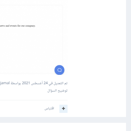
 successfully sent'
);
هذا كود ال job
تم التعديل في
24 أغسطس 2021
بواسطة Wael Aljamal
توضيح السؤال
اقتباس