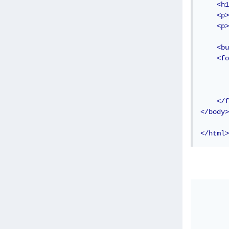
<h1
<p>
<p>
<bu
<fo
</f
</body>
</html>