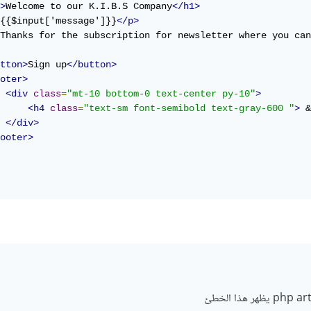
>
Welcome to our K.I.B.S Company
</h1>
{{$input['message']}}
</p>
Thanks for the subscription for newsletter where you can
tton>
Sign up
</button>
oter>
<div
class
=
"mt-10 bottom-0 text-center py-10"
>
<h4
class
=
"text-sm font-semibold text-gray-600 "
>
 &
</div>
ooter>