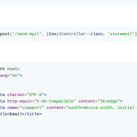
post
(
'/send-mail'
,
[
EmailController
::
class
,
'storemail'
]
PE html>
ang
=
"en"
>
ta
charset
=
"UTF-8"
>
ta
http-equiv
=
"X-UA-Compatible"
content
=
"IE=edge"
>
ta
name
=
"viewport"
content
=
"width=device-width, initial-
tle>
Email
</title>