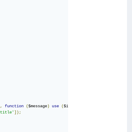
,
function
(
$message
)
use
(
$input
)
{
title'
]);