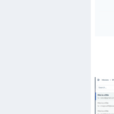
publi
{
     
     
     