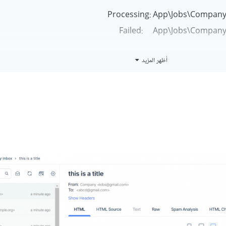
أظهر المزيد
c
function
 storemail
(
Request
 $request
)
   $request
->
validate
([
'title'
=>
'required'
,
'message'
=>
'required'
,
]);
   $details 
=
[
'title'
=>
 $request
->
input
(
'title'
),
'message'
=>
 $request
->
input
(
'message'
)
];
   $job 
=
(
new
CompanyMail
(
$details
));