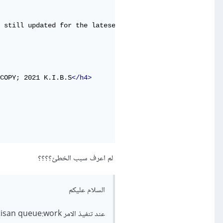
 still updated for the lateset news and events for our c
COPY; 2021 K.I.B.S
</h4>
لم اعرف سبب الخطئ؟؟؟؟
السلام عليكم
عند تنفيذ الامر php artisan queue:work يظهر هذا الخطئ