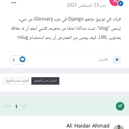
نشر
23 أغسطس 2021
قرأت في توثيق جانغو Django في جزء Glossary عن شيء
يُسمى "slug". لست متأكدًا تمامًا من ماهيته، لكنني أعلم أن له علاقة
بعناوين URL. كيف ومتى من المفترض أن يتم استخدام slug؟
اقتباس
2
الترتيب حسب التقييم
الترتيب حسب التاريخ
1
Ali Haidar Ahmad