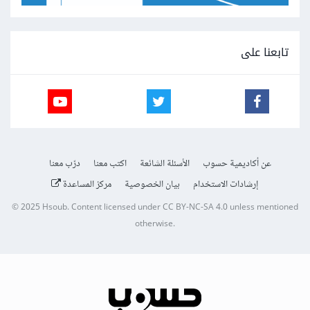
تابعنا على
عن أكاديمية حسوب
الأسئلة الشائعة
اكتب معنا
درّب معنا
إرشادات الاستخدام
بيان الخصوصية
مركز المساعدة
© 2025
Hsoub
.
Content licensed under
CC BY-NC-SA 4.0
unless mentioned
otherwise.