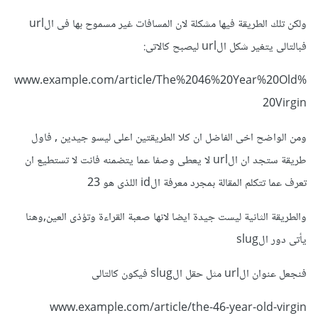
ولكن تلك الطريقة فيها مشكلة لان المسافات غير مسموح بها فى الurl
فبالتالى يتغير شكل الurl ليصبح كالاتى:
www.example.com/article/The%2046%20Year%20Old%
20Virgin
ومن الواضح اخى الفاضل ان كلا الطريقتين اعلى ليسو جيدين , فاول
طريقة ستجد ان الurl لا يعطى وصفا عما يتضمنه فانت لا تستطيع ان
تعرف عما تتكلم المقالة بمجرد معرفة الid اللذى هو 23
والطريقة الثانية ليست جيدة ايضا لانها صعبة القراءة وتؤذى العين,وهنا
يأتى دور الslug
فنجعل عنوان الurl مثل حقل الslug فيكون كالتالى
www.example.com/article/the-46-year-old-virgin