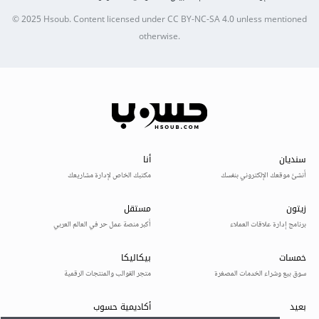
© 2025
Hsoub
.
Content licensed under
CC BY-NC-SA 4.0
unless mentioned
otherwise.