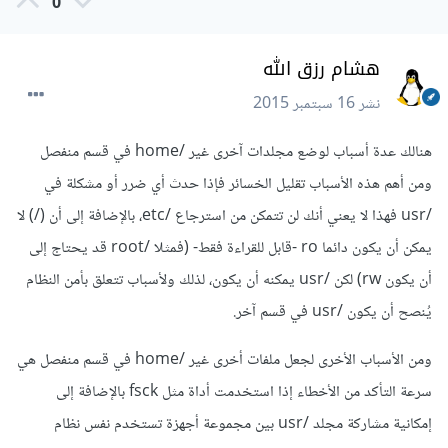
0
هشام رزق الله
نشر
16 سبتمبر 2015
هنالك عدة أسباب لوضع مجلدات آخرى غير /home في قسم منفصل
ومن أهم هذه الأسباب تقليل الخسائر فإذا حدث أي ضرر أو مشكلة في
/usr فهذا لا يعني أنك لن تتمكن من استرجاع /etc، بالإضافة إلى أن (/) لا
يمكن أن يكون دائما ro -قابل للقراءة فقط- (فمثلا /root قد يحتاج إلى
أن يكون rw) لكن /usr يمكنه أن يكون، لذلك ولأسباب تتعلق بأمن النظام
يُنصح أن يكون /usr في قسم آخر.
ومن الأسباب الأخرى لجعل ملفات أخرى غير /home في قسم منفصل هي
سرعة التأكد من الأخطاء إذا استخدمت أداة مثل fsck بالإضافة إلى
إمكانية مشاركة مجلد /usr بين مجموعة أجهزة تستخدم نفس نظام