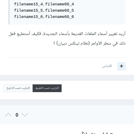
filename15_4
,
filename60_4

filename15_5
,
filename60_5

filename15_6
,
filename60_6
أريد تغيير أسماء الملفات القديمة بأسماء الجديدة، فكيف أستطيع فعل
ذلك في سطر الأوامر (نظام لينكس دبيان) ؟
اقتباس
الترتيب حسب التقييم
الترتيب حسب التاريخ
0