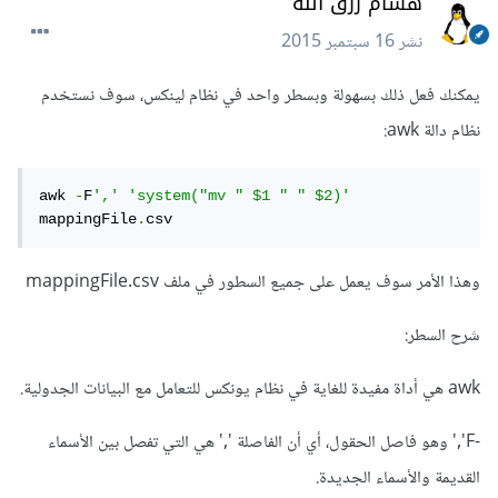
هشام رزق الله
نشر
16 سبتمبر 2015
يمكنك فعل ذلك بسهولة وبسطر واحد في نظام لينكس، سوف نستخدم
نظام دالة awk:
awk 
-
F
','
'system("mv " $1 " " $2)'
mappingFile
.
csv
وهذا الأمر سوف يعمل على جميع السطور في ملف mappingFile.csv
شرح السطر:
awk هي أداة مفيدة للغاية في نظام يونكس للتعامل مع البيانات الجدولية.
-F',' وهو فاصل الحقول، أي أن الفاصلة ',' هي التي تفصل بين الأسماء
القديمة والأسماء الجديدة.