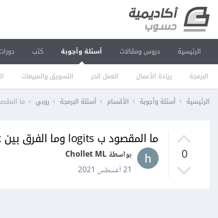
الرئيسية
دروس ومقالات
أسئلة وأجوبة
كتب
دورات
البرمجة
ريادة الأعمال
العمل الحر
التسويق والمبيعات
ال
الرئيسية
أسئلة وأجوبة
الأقسام
أسئلة البرمجة
روبي
ما المقصود ب logits وما الفرق بين softmax و gits
ما المقصود ب logits وما الفرق بين softmax و softmax_cross_entropy_with_logits
0
بواسطة Chollet ML
21 أغسطس 2021