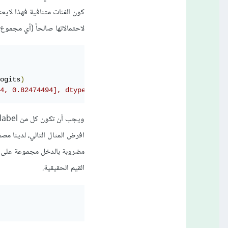
كون الفئات متنافية فهذا لايعن
لاحتمالاتها صالحاً (أي مجموع ال label يساوي 1) على سبيل 
ogits
)
4, 0.82474494], dtype=float32)>
ويجب أن تكون كل من label و logits من نفس الأبعاد أي [batch_size, num_classes].
القيم الحقيقية.