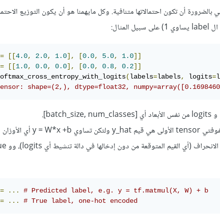
ي بالضرورة أن تكون احتمالاتها متنافية. وكل مايهمنا هو أن يكون التوزيع الاحتما
المثال:
=
[[
4.0
,
2.0
,
1.0
],
[
0.0
,
5.0
,
1.0
]]
=
[[
1.0
,
0.0
,
0.0
],
[
0.0
,
0.8
,
0.2
]]
oftmax_cross_entropy_with_logits
(
labels
=
labels
,
 logits
=
l
ensor: shape=(2,), dtype=float32, numpy=array([0.1698460
افرض المثال التالي، لدينا مصفوفتي tensor الأولى هي قيم y_hat
=
...
# Predicted label, e.g. y = tf.matmul(X, W) + b
=
...
# True label, one-hot encoded