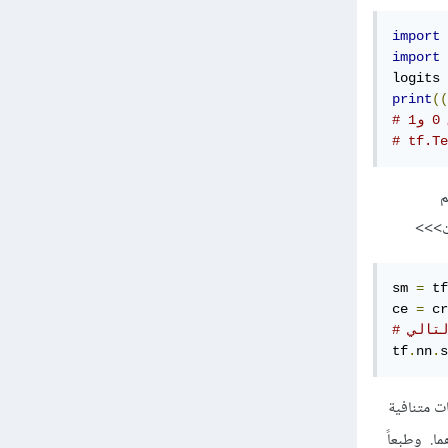
import
 
import
 
logits 
print
((
1
# tf.Te
tf. فهي تطبق الدالة السابقة على ال logits ثم
sm 
=
 tf
ce 
=
 cr
لتالي
tf
.
nn
.
s
فئات متنافية
ا. وطبعاً