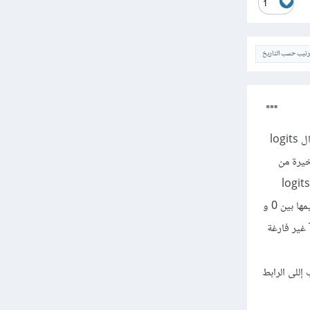
1
ترتيب حسب التاريخ
أولاً logits في الرياضيات هي دالة تقوم بتعيين الاحتمالات [0 ، 1] إلى [-inf ، + inf]. ثانياً لاترتبك من الاسم، ال logits
خيرة من
النموذج لاتكون قيم احتمالية وإنما تكون قيم من [-inf, +inf] أي أن مجموعها لايساوي 1. وعند تمرير هذه ال logits
(مخرجات الطبقة الأخيرة من نموذجك) إلى دالة التنشيط Softmax تصبح قيم هذه ال logits احتمالية أي قيمها بين 0 و
1 ومجموعها كلها يساوي 1. هذا كل شيئ. وفي التوثيق الرسمي لتنسرفلو هذا ماتم شرحه عنها: "هي Tensor غير فارغة
لذهاب إللى الرابط