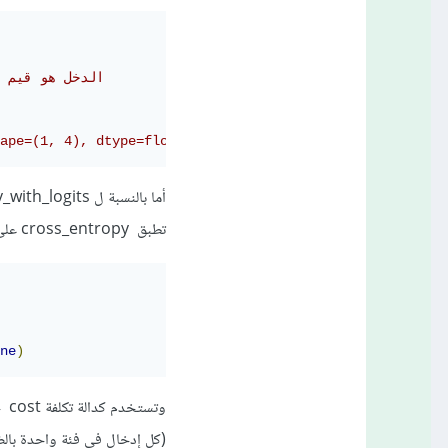
# الدخل هو قيم 
hape=(1, 4), dtype=float64)
تطبق cross_entropy على خرجه، أي: <<< افترض أن لديك فهم للانتروبيا المتقطعة في نظرية المعلومات>>>
ne
)
وت
(كل إدخال في فئة واحدة بالض