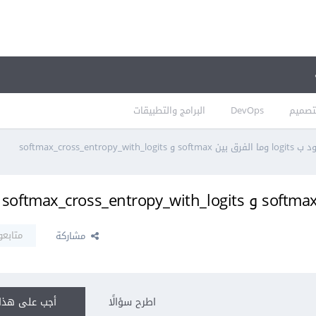
تصميم
DevOps
البرامج والتطبيقات
softmax_cross_entropy_with_lo
متابعو
مشاركة
اطرح سؤالًا
أجب على هذا 