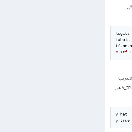
لي
logits 
labels 
tf
.
nn
.
s
# <tf.T
 ولتكن تساوي y = W*x +b أي الأوزان التدريبية
مضروبة بالدخل مجموعة على الانحراف (أي القيم المتوقعة من دون إدخالها في دالة تنشيط أي logits)، وو y_true هي
y_hat  
y_true 