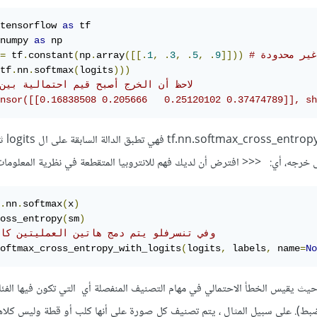
tensorflow 
as
numpy 
as
 np

غير محدودة
]]))
9
.
,
5
.
,
3
.
,
1
([[.
array
.
np
(
constant
.
 tf
=
tf
.
nn
.
softmax
(
logits
)))
# لاحظ أن الخرج أصبح قيم احتمالية بين 0 و
nsor([[0.16838508 0.205666   0.25120102 0.37474789]], s
أما بالنسبة ل nn.softmax_cross_entropy_with_logits
.
nn
.
softmax
(
x
)
oss_entropy
(
sm
)
# وفي تنسرفلو يتم دمج هاتين العمليتين كا
oftmax_cross_entropy_with_logits
(
logits
,
 labels
,
 name
=
No
ستخدم كدالة تكلفة cost حيث يقيس الخطأ الاحتمالي في مهام التصنيف المنفصلة أي التي تكون فيها ال
بط). على سبيل المثال ، يتم تصنيف كل صورة على أنها كلب أو قطة وليس كلاهم