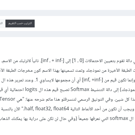
الترتيب حسب التقييم
ال
لطبقة الأخيرة من نموذجك وتمت تسميتها بهذا الاسم كون مخرجات الطبقة الأ
" non-empty Tensor " ويجب أن تكون من أحد الأنماط التالية half, float32, float64." الآن بالنسبة
ل tf.nn.softmax فهي دالة ال softmax التي نعرفها جميعاً (وفي حال لن تكن على دراية بها يمكنك ا