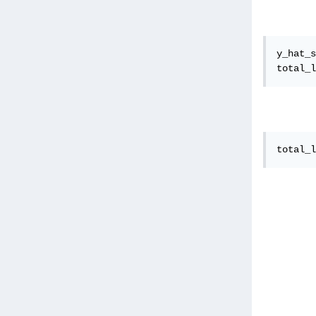
y_hat_s
total_l
total_l