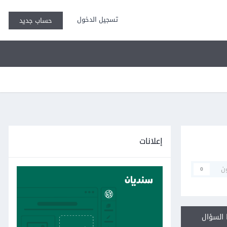
تسجيل الدخول
حساب جديد
إعلانات
ن
0
السؤال