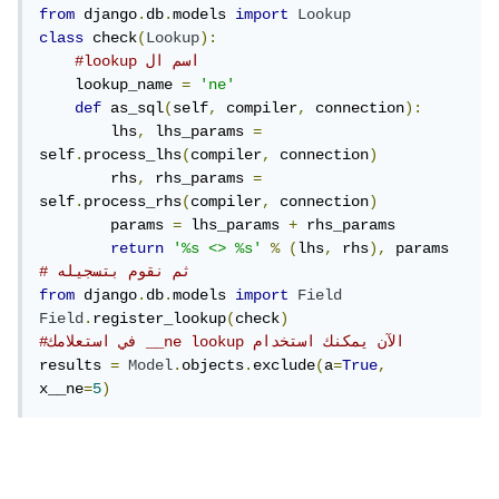
from
 django
.
db
.
models 
import
Lookup
class
 check
(
Lookup
):
#lookup اسم ال
    lookup_name 
=
'ne'
def
 as_sql
(
self
,
 compiler
,
 connection
):
        lhs
,
 lhs_params 
=
self
.
process_lhs
(
compiler
,
 connection
)
        rhs
,
 rhs_params 
=
self
.
process_rhs
(
compiler
,
 connection
)
        params 
=
 lhs_params 
+
 rhs_params

return
'%s <> %s'
%
(
lhs
,
 rhs
),
# ثم نقوم بتسجيله
from
 django
.
db
.
models 
import
Field
Field
.
register_lookup
(
check
)
#في استعلامك __ne lookup الآن يمكنك استخدام 
results 
=
Model
.
objects
.
exclude
(
a
=
True
,
x__ne
=
5
)