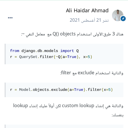
Ali Haidar Ahmad
نشر
21 أغسطس 2021
هناك 3 طرق:الأولى استخدام Q() objects مع معامل النفي ~:
from
 django
.
db
.
models 
import
 Q

r 
=
QuerySet
.
filter
(~
Q
(
a
=
True
),
 x
=
5
)
والثانية استخدام exclude مع filter:
r 
=
Model
.
objects
.
exclude
(
a
=
True
).
filter
(
x
=
5
)
والثالثة هي إنشاء custom lookup لكن أولاً عليك إنشاء lookup
بنفسك: