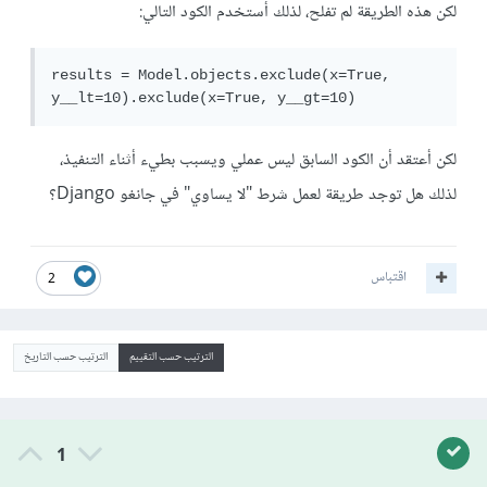
لكن هذه الطريقة لم تفلح، لذلك أستخدم الكود التالي:
results = Model.objects.exclude(x=True, 
y__lt=10).exclude(x=True, y__gt=10)
لكن أعتقد أن الكود السابق ليس عملي ويسبب بطيء أثناء التنفيذ،
لذلك هل توجد طريقة لعمل شرط "لا يساوي" في جانغو Django؟
اقتباس
2
الترتيب حسب التقييم
الترتيب حسب التاريخ
1