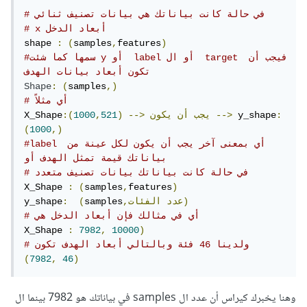
# في حالة كانت بياناتك هي بيانات تصنيف ثنائي
# x أبعاد الدخل 
shape 
:
(
samples
,
features
)
#سمها كما شئت y أو  label أو ال  target فيجب أن 
تكون أبعاد بيانات الهدف 
Shape
:
(
samples
,)
# أي مثلاً
:
 y_shape
-->
يجب
أن
يكون
-->
)
521
,
1000
:(
X_Shape
(
1000
,)
#label أي بمعنى آخر يجب أن يكون لكل عينة من 
بياناتك قيمة تمثل الهدف أو 
# في حالة كانت بياناتك بيانات تصنيف متعدد
X_Shape 
:
(
samples
,
features
)
الفئات)
,عدد
samples
(
:
y_shape
# أي في مثالك فإن أبعاد الدخل هي
X_Shape 
:
7982
,
10000
)
# ولدينا 46 فئة وبالتالي أبعاد الهدف تكون
(
7982
,
46
)
وهنا يخبرك كيراس أن عدد ال samples في بياناتك هو 7982 بينما ال