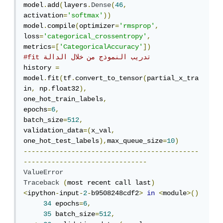
model
.
add
(
layers
.
Dense
(
46
,
activation
=
'softmax'
))
model
.
compile
(
optimizer
=
'rmsprop'
,
loss
=
'categorical_crossentropy'
,
metrics
=[
'CategoricalAccuracy'
])
#fit تدريب النموذج من خلال الدالة 
history 
=
model
.
fit
(
tf
.
convert_to_tensor
(
partial_x_tra
in
,
 np
.
float32
),
one_hot_train_labels
,
epochs
=
6
,
batch_size
=
512
,
validation_data
=(
x_val
,
one_hot_test_labels
),
max_queue_size
=
10
)
--------------------------------------------
-------------------------------
ValueError
Traceback
(
most recent call last
)
<
ipython
-
input
-
2
-
b9508248cdf2
>
in
<
module
>()
34
 epochs
=
6
,
35
 batch_size
=
512
,