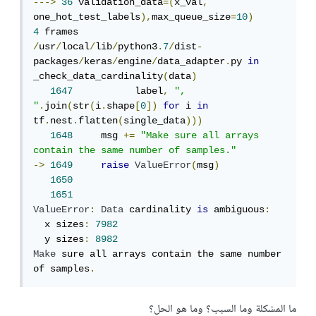
--->
36
 validation_data
=(
x_val
,
one_hot_test_labels
),
max_queue_size
=
10
)
4
/
usr
/
local
/
lib
/
python3
.
7
/
dist
-
packages
/
keras
/
engine
/
data_adapter
.
py 
in
_check_data_cardinality
(
data
)
1647
           label
,
", 
"
.
join
(
str
(
i
.
shape
[
0
])
for
 i 
in
tf
.
nest
.
flatten
(
single_data
)))
1648
     msg 
+=
"Make sure all arrays 
contain the same number of samples."
->
1649
raise
ValueError
(
msg
)
1650
1651
ValueError
:
Data
 cardinality 
is
 ambiguous
:
  x sizes
:
7982
  y sizes
:
8982
Make
 sure all arrays contain the same number 
of samples
.
ما المشكلة وما السبب؟ وما هو الحل؟