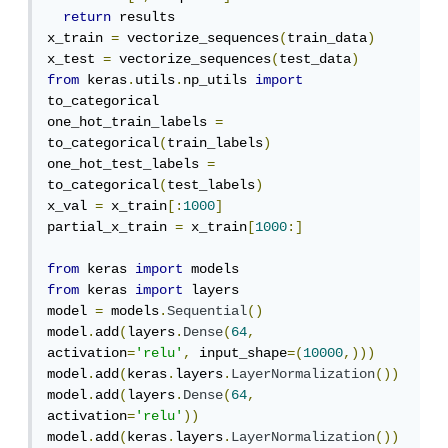
return
 results

x_train 
=
 vectorize_sequences
(
train_data
)
x_test 
=
 vectorize_sequences
(
test_data
)
from
 keras
.
utils
.
np_utils 
import
to_categorical

one_hot_train_labels 
=
to_categorical
(
train_labels
)
one_hot_test_labels 
=
to_categorical
(
test_labels
)
x_val 
=
 x_train
[:
1000
]
partial_x_train 
=
 x_train
[
1000
:]
from
 keras 
import
from
 keras 
import
 layers

model 
=
 models
.
Sequential
()
model
.
add
(
layers
.
Dense
(
64
,
activation
=
'relu'
,
 input_shape
=(
10000
,)))
model
.
add
(
keras
.
layers
.
LayerNormalization
())
model
.
add
(
layers
.
Dense
(
64
,
activation
=
'relu'
))
model
.
add
(
keras
.
layers
.
LayerNormalization
())