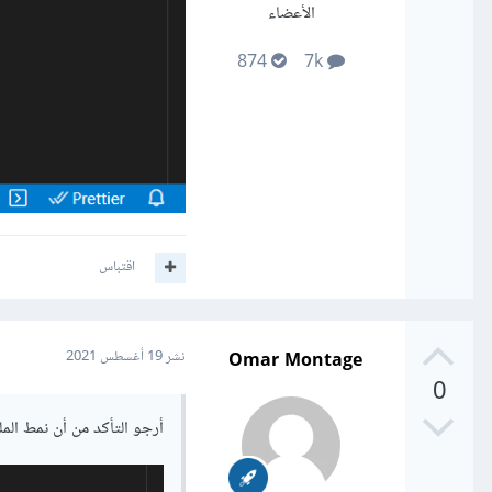
الأعضاء
874
7k
اقتباس
Omar Montage
نشر
19 أغسطس 2021
0
أرجو التأكد من أن نمط الملف صحيح وا