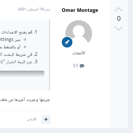
Omar Montage
نشر
18 أغسطس 2021
0
قم بفتح الاعدادات
عبر File > Preferences > Settings
أو بالضغط على Ctrl + , (Ctrl + ح
الأعضاء
في شريط البحث اكتب "sing brackets
غير قيمة الخيار "Editor: Auto Closing Brackets" إلى always كما في الصورة المرفقة
51
جربتها وجربت أغيرها من ملف ال settings نفسه حتي من launch.json 
اقتباس