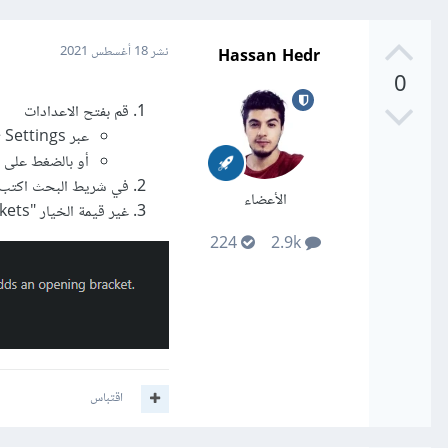
Hassan Hedr
نشر
18 أغسطس 2021
0
قم بفتح الاعدادات
عبر File > Preferences > Settings
أو بالضغط على Ctrl + , (Ctrl + حرف الواو)
في شريط البحث اكتب "to closing brackets
الأعضاء
غير قيمة الخيار "Editor: Auto Closing Brackets" إلى always كما في الصورة المرفقة
224
2.9k
اقتباس