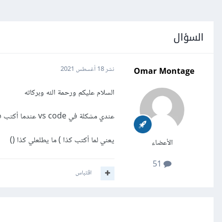
السؤال
Omar Montage
نشر
18 أغسطس 2021
السلام عليكم ورحمة الله وبركاته
عندي مشكلة في vs code عندما أكتب في جافا سكربت أي نوع من الأقواس لا يقفل الكود تلقائيا
يعني لما أكتب كذا ) ما يطلعلي كذا ()
الأعضاء
51
اقتباس