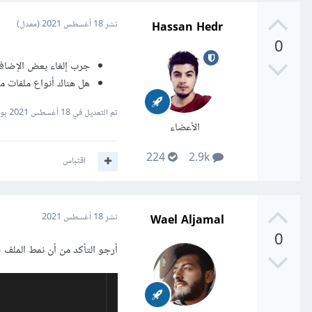
Hassan Hedr
نشر
18 أغسطس 2021
(معدل)
0
جرب إلغاء بعض الإضافات
هل هناك أنواع ملفات م
تم التعديل في
18 أغسطس 2021
بواسطة
الأعضاء
224
2.9k
اقتباس
Wael Aljamal
نشر
18 أغسطس 2021
0
أرجو التأكد من أن نمط الملف صحيح واللاحق