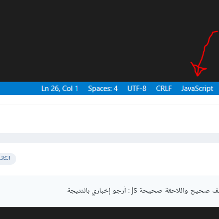
الكات
للاحقة صحيحة js : أرجو إخباري بالنتيجة