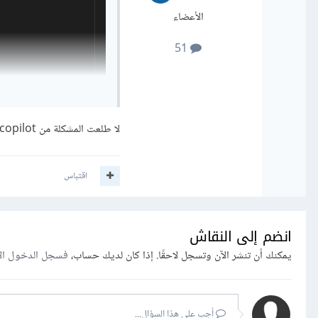
الأعضاء
51
لا طلعت المشكلة من github copilot مو متوافق مع اعدادات vs code
اقتباس
انضم إلى النقاش
يمكنك أن تنشر الآن وتسجل لاحقًا. إذا كان لديك حساب،
فسجل الدخول ال
أجب على هذا السؤال...