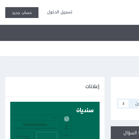
تسجيل الدخول
حساب جديد
إعلانات
ن
2
السؤال