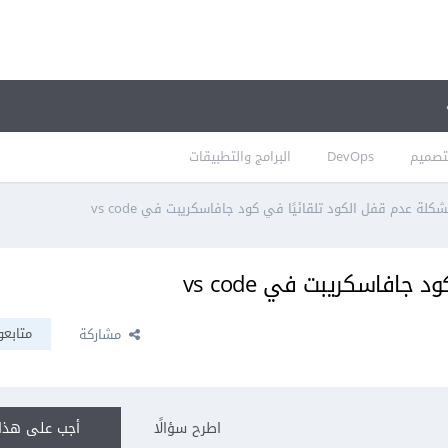
تصميم
DevOps
البرامج والتطبيقات
كلة عدم قفل الكود تلقائيًا في كود جافاسكريبت في vs code
جافاسكريبت في vs code
متابعو
مشاركة
اطرح سؤالًا
أجب على هذا 