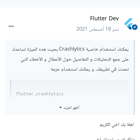
Flutter Dev
نشر
18 أغسطس 2021
يمكنك استخدام خاصية Crashlytics بحيث هذه الميزة تساعدك
على جمع التحليلات و التفاصيل حول الأعطال و الأخطاء التي
تحدث في تطبيقك. و يمكنك استخدام حزمة
flutter_crashlytics
يمكنك من خلال موقع pub.dev من
هنا
الإطلاع على هذه الحزمة
أظهر المزيد
, ايضا هناك تعمل بنفس الفكرة و منها موقع sentry.io و يقدم
اهلا بك اخي الكريم
خدمة تتبع الأخطاء في التطبيق الخاص بك ايضا عن طريق حزمة
شاكر لك مساعدتك اخي