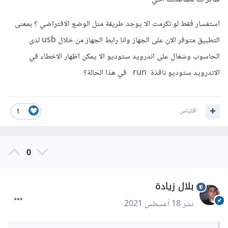
sentry_flutter
استفسار فقط لو تكرمت الا يوجد طريقة مثل الوضع الافتراضي ؟ بمعنى
من
هنا
, بحيث أيضا تقدم لك سجلاً كامل بكل الأخطاء و المشاكل
التطبيق متوفر الان على الجهاز وانا رابط الجهاز من خلال usb لدى
التي تواجه المستخدمين عند استخدام تطبيقك.
الحاسوب وشغال على اندرويد ستوديو الا يمكن اظهار الاخطاء في
الاندرويد ستوديو نافذة run في هذا الحالة؟
اقتباس
1
0
بلال زيادة
نشر
18 أغسطس 2021