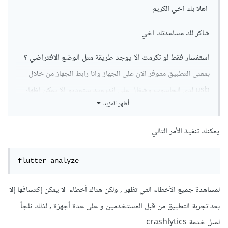
اهلا بك اخي الكريم
شاكر لك مساعدتك اخي
استفسار فقط لو تكرمت الا يوجد طريقة مثل الوضع الافتراضي ؟
بمعنى التطبيق متوفر الان على الجهاز وانا رابط الجهاز من خلال
usb لدى الحاسوب وشغال على اندرويد ستوديو الا يمكن اظهار
أظهر المزيد
الاخطاء في الاندرويد ستوديو نافذة run في هذا الحالة؟
يمكنك تنفيذ الأمر التالي
flutter analyze
لمشاهدة جميع الأخطاء التي تظهر , ولكن هناك أخطاء لا يمكن إكتشافها إلا
بعد تجربة التطبيق من قبل المستخدمين و على عدة أجهزة , لذلك نلجأ
لمثل خدمة crashlytics