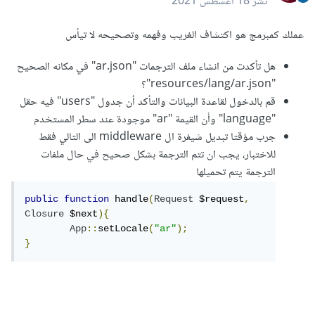
نشر
18 أغسطس 2021
عملك كمبرمج هو اكتشاف الغريب وفهمه وتصحيحه لا تيأس
هل تأكدت من انشاء ملف الترجمات "ar.json" في مكانه الصحيح
"resources/lang/ar.json"؟
قم بالدخول لقاعدة البيانات والتأكد أن جدول "users" فيه حقل
"language" وأن القيمة "ar" موجودة عند سطر المستخدم
جرب مؤقتا تبديل شيفرة ال middleware الى التالي فقط
للاختبار، يجب ان تتم الترجمة بشكل صحيح في حال ملفات
الترجمة يتم تحميلها
public
function
 handle
(
Request
 $request
,
Closure
 $next
){
App
::
setLocale
(
"ar"
);
}