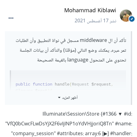
Mohammad Kiblawi
نشر
17 أغسطس 2021
تأكد أن ال middleware مسجل في نواة التطبيق وأن الطلبات
تمر عبره، يمكنك وضع التالي (مؤقتًا) والتأكد أن بيانات الجلسة
تحتوي على المتحول language بالقيمة الصحيحة
public
function
 handle
(
Request
 $request
,
Closure
 $next
){
أظهر المزيد
	dd
(
$request
->
session
());
...
}
Illuminate\Session\Store {#1366 ▼ #id:
"VfQ0bCwcFLwDsYjX2F6vIjINP1oYdVHjjoriQ8Tn" #name:
"company_session" #attributes: array:6 [▶] #handler: