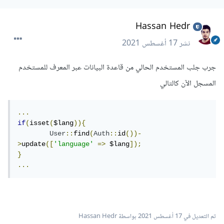
}
Hassan Hedr
App
::
setLocale
(
Auth
::
user
()-
>
language
);
نشر
17 أغسطس 2021
if
(
Auth
::
user
()->
language 
==
"ar"
)
{
جرب جلب المستخدم الحالي من قاعدة البيانات عبر المعرف للمستخدم
View
::
share
(
'rtl'
,
'true'
);
}
المسجل الآن كالتالي
}
else
if
(
isset
(
$lang
))
{
App
::
setLocale
(
$lang
);
if
(
$lang 
==
"ar"
)
{
...
View
::
share
(
'rtl'
,
'true'
);
if
(
isset
(
$lang
)){
}
User
::
find
(
Auth
::
id
())-
}
>
update
([
'language'
=>
 $lang
]);
return
 $next
(
$request
);
}
}
...
}
تم التعديل في
17 أغسطس 2021
بواسطة Hassan Hedr