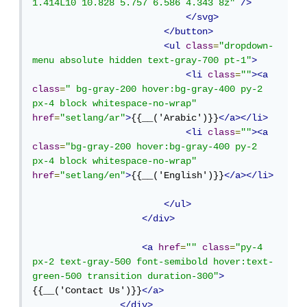
1.414L10 10.828 5.757 6.586 4.343 8z"
/>
</svg>
</button>
<ul
class
=
"dropdown-
menu absolute hidden text-gray-700 pt-1"
>
<li
class
=
""
><a
class
=
" bg-gray-200 hover:bg-gray-400 py-2 
px-4 block whitespace-no-wrap"
href
=
"setlang/ar"
>
{{__('Arabic')}}
</a></li>
<li
class
=
""
><a
class
=
"bg-gray-200 hover:bg-gray-400 py-2 
px-4 block whitespace-no-wrap"
href
=
"setlang/en"
>
{{__('English')}}
</a></li>
</ul>
</div>
<a
href
=
""
class
=
"py-4 
px-2 text-gray-500 font-semibold hover:text-
green-500 transition duration-300"
>
{{__('Contact Us')}}
</a>
</div>