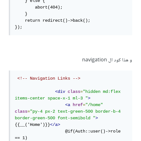
    } else {

        abort(404);

    }

    return redirect()->back();

});
و هذا كود ال navigation
<!-- Navigation Links -->
<div
class
=
"hidden md:flex 
items-center space-x-1 ml-3 "
>
<a
href
=
"/home"
class
=
"py-4 px-2 text-green-500 border-b-4 
border-green-500 font-semibold "
>
{{__('Home')}}
</a>
                    @if(Auth::user()->role 
== 1)
