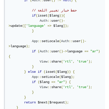
if
(
Auth
::
user
()
!=
null
)
{
// حفظ خيار تغيير اللغة
if
(
isset
(
$lang
)){
Auth
::
user
()-
>
update
([
'language'
=>
 $lang
]);
}
App
::
setLocale
(
Auth
::
user
()-
>
language
);
if
(
Auth
::
user
()->
language 
==
"ar"
)
{
View
::
share
(
'rtl'
,
'true'
);
}
}
else
if
(
isset
(
$lang
))
{
App
::
setLocale
(
$lang
);
if
(
$lang 
==
"ar"
)
{
View
::
share
(
'rtl'
,
'true'
);
}
}
return
 $next
(
$request
);
}