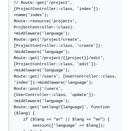
// Route::get('/project', 
[ProjectController::class, 'index'])-
>name('index');

Route::resource('projects', 
ProjectController::class)-
>middleware('language');

Route::get('/project/create', 
[ProjectController::class, 'create'])-
>middleware('language');

Route::get('/project/{{project}}/edit', 
[ProjectController::class, 'edit'])-
>middleware('language');

Route::get('/users', [UserController::class, 
'index'])->middleware('language');

Route::post('/users', 
[UserController::class, 'update'])-
>middleware('language');

Route::get('setlang/{language}', function 
($lang) {

    if ($lang == "ar" || $lang == "en") {

        session(['language' => $lang]);
