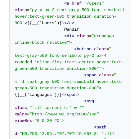
<a
href
=
"/users"
class
=
"py-4 px-2 text-gray-500 font-semibold 
hover:text-green-500 transition duration-
300"
>
{{__('Users')}}
</a>
                    @endif

<div
class
=
"dropdown 
inline-block relative"
>
<button
class
=
" 
text-gray-500 font-semibold py-2 px-4 
rounded inline-flex items-center hover:text-
green-500 transition duration-300"">
<span
class
=
" 
mr-1 text-gray-500 font-semibold hover:text-
green-500 transition duration-300"
>
{{__('Languages')}}
</span>
<svg
class
=
"fill-current h-4 w-4"
xmlns
=
"http://www.w3.org/2000/svg"
viewBox
=
"0 0 20 20"
>
<path
d
=
"M9.293 12.95l.707.707L15.657 8l-1.414-