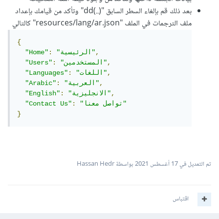
بعد ذلك قم بإلغاء السطر السابق "(..)dd" وتأكد من قيامك بإعداد
ملف الترجمات في الملف "resources/lang/ar.json" كالتالي
{
,
"الرئيسية"
:
"Home"
,
"المستخدمين"
:
"Users"
,
"اللغات"
:
"Languages"
,
"العربية"
:
"Arabic"
,
"الانجليزية"
:
"English"
"تواصل معنا"
:
"Contact Us"
}
تم التعديل في
17 أغسطس 2021
بواسطة Hassan Hedr
اقتباس