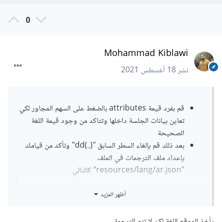
0
Mohammad Kiblawi
نشر
18 أغسطس 2021
قم بفرد قيمة attributes بالضغط على السهم المجاور لكي
تعاين بيانات الجلسة داخلها وتتاكد من وجود قيمة اللغة
الصحيحة
بعد ذلك قم بإلغاء السطر السابق "(..)dd" وتأكد من قيامك
بإعداد ملف الترجمات في الملف
"resources/lang/ar.json" كالتالي
أظهر المزيد
{
,
"الرئيسية"
:
"Home"
يأخذ الموقع اللغة لكن لا تتم الترجمة
,
"المستخدمين"
:
"Users"