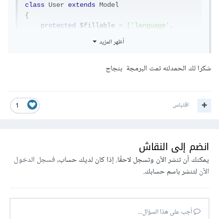
class
User
extends
Model
{
protected
 $fillable 
=
[
'language'
,
...];
أظهر المزيد
...
}
شكرا لك الحمدلله تمت البرمجة بنجاح
اقتباس
1
انضم إلى النقاش
يمكنك أن تنشر الآن وتسجل لاحقًا. إذا كان لديك حساب،
فسجل الدخول
الآن
لتنشر باسم حسابك.
أجب على هذا السؤال...