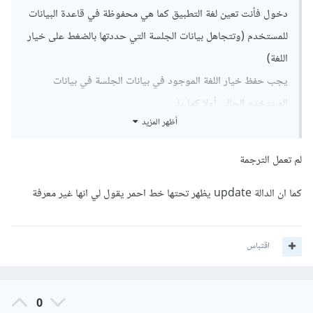
دخول فأنت تعين لغة التطبيق كما هي محفوظة في قاعدة البيانات
للمستخدم (وتتجاهل بيانات الجلسة التي حددتها بالضغط على خيار
اللغة)
يجب حفظ خيار اللغة الموجود في بيانات الجلسة في بيانات
المستخدم الحالي أولا كما يلي
أظهر المزيد
لم تعمل الترجمة
public
function
 handle
(
Request
 $request
,
Closure
 $next
)
{
كما ان الدالة update يظهر تحتها خط احمر يقول لي انها غير معرفة
        $lang 
=
 $request
->
session
()-
>
get
(
'language'
,
'en'
);
if
(
Auth
::
user
()
!=
null
)
{
اقتباس
// حفظ خيار تغيير اللغة
if
(
isset
(
$lang
)){
Auth
::
user
()-
0
>
update
([
'language'
=>
 $lang
]);