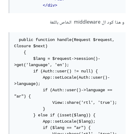
</div>
و هذا كود ال middleware الخاص باللغة
  public function handle(Request $request, 
Closure $next)

    {

        $lang = $request->session()-
>get('language', 'en');

        if (Auth::user() != null) {

            App::setLocale(Auth::user()-
>language);

            if (Auth::user()->language == 
"ar") {

                View::share('rtl', 'true');

            }

        } else if (isset($lang)) {

            App::setLocale($lang);

            if ($lang == "ar") {
