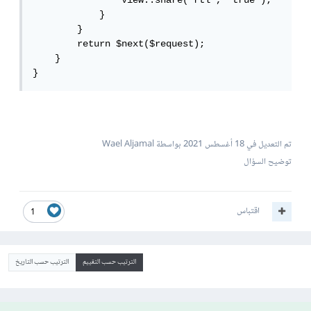
                View::share('rtl', 'true');

            }

        }

        return $next($request);

    }

}
تم التعديل في
18 أغسطس 2021
بواسطة Wael Aljamal
توضيح السؤال
اقتباس
1
الترتيب حسب التقييم
الترتيب حسب التاريخ