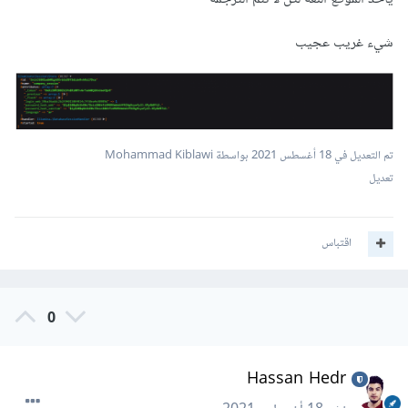
,
"اللغات"
:
"Languages"
,
"العربية"
:
"Arabic"
شيء غريب عجيب
,
"الانجليزية"
:
"English"
"تواصل معنا"
:
"Contact Us"
}
تم التعديل في
18 أغسطس 2021
بواسطة Mohammad Kiblawi
تعديل
اقتباس
0
Hassan Hedr