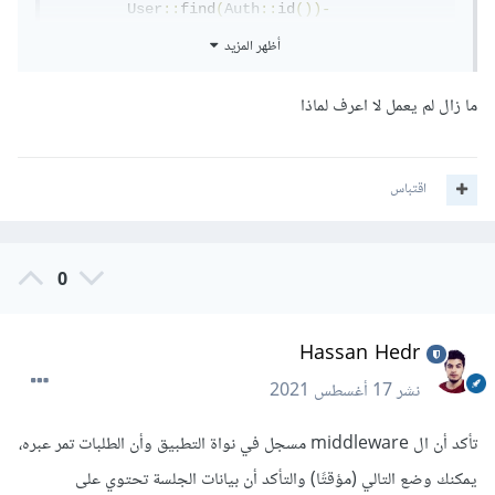
User
::
find
(
Auth
::
id
())-
>
update
([
'language'
=>
 $lang
]);
أظهر المزيد
}
...
ما زال لم يعمل لا اعرف لماذا
اقتباس
0
Hassan Hedr
نشر
17 أغسطس 2021
تأكد أن ال middleware مسجل في نواة التطبيق وأن الطلبات تمر عبره،
يمكنك وضع التالي (مؤقتًا) والتأكد أن بيانات الجلسة تحتوي على