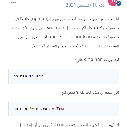
نشر
16 أغسطس 2021
أنا أبحث عن أسرع طريقة للتحقق من وجود NaN (np.nan) في
مصفوفة NumPy ، لكن إستعمال دالة isnan غير وارد ، لأنها تنشئ
مصفوفة منطقية boolean من الشكل arr.shape ، والتي من
المحتمل أن تكون عملاقة (حسب حجم المصفوفة arr).
لقد جربت np.nan كالتالي:
np
.
nan 
in
 arr
لكن يبدو أن هذه الطريقة لا تعمل لأن:
np
.
nan 
!=
 np
.
nan 
# True
لا أفهم لماذا الشرط السابق يتحقق True، لكن يبدو أن إستعمال