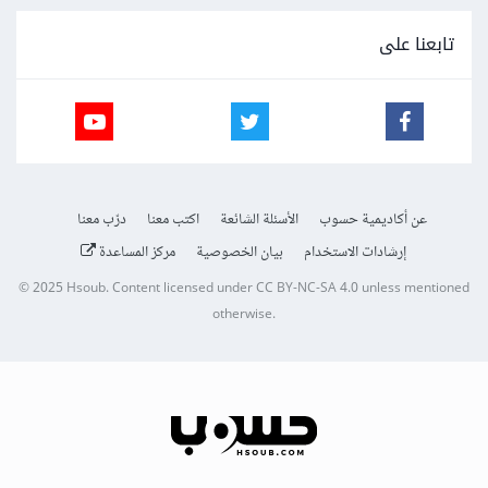
تابعنا على
عن أكاديمية حسوب
الأسئلة الشائعة
اكتب معنا
درّب معنا
إرشادات الاستخدام
بيان الخصوصية
مركز المساعدة
© 2025
Hsoub
.
Content licensed under
CC BY-NC-SA 4.0
unless mentioned
otherwise.