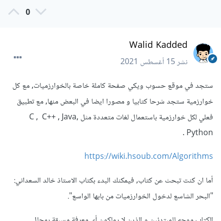
0
Walid Kadded
نشر
15 أغسطس 2021
ستجد في موقع حسوب ويكي صفحة كاملة خاصة بالخوارزميات, مع كل
خوارزمية ستجد شرحا كتابيا و مصورا ايضا في البعض منها, مع تطبيق
فعلي لكل خوارزمية باستعمال لغات متعددة مثل C , C++ , Java,
Python .
https://wiki.hsoub.com/Algorithms
أما ان كنت تبحث عن كتاب, فيمكنك البدء بكتاب الاستاذ خالد السعداني:
"البحر الشاسع لدخول الخوارزميات من بابها الواسع".
الكتاب موجه للمبتدئين و الذين لا يملكون أي معرفة مسبقة بمجال