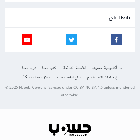
تابعنا على
عن أكاديمية حسوب
الأسئلة الشائعة
اكتب معنا
درّب معنا
إرشادات الاستخدام
بيان الخصوصية
مركز المساعدة
© 2025
Hsoub
.
Content licensed under
CC BY-NC-SA 4.0
unless mentioned
otherwise.