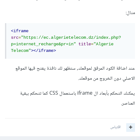
مثال:
<iframe
src
=
"https://ec.algerietelecom.dz/index.php?
p=internet_recharge&pr=in"
title
=
"Algerie 
Telecom"
></iframe>
عند اضافة الكود المرفق لموقعك, ستظهر لك نافذة يفتح فيها الموقع
الاصلي دون الخروج من موقعك.
يمكنك التحكم بأبعاد ال iframe باستعمال CSS كما تتحكم ببقية
العناصر.
اقتباس