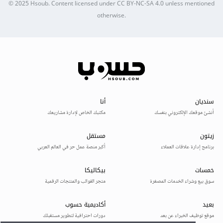
© 2025
Hsoub
.
Content licensed under
CC BY-NC-SA 4.0
unless mentioned
otherwise.