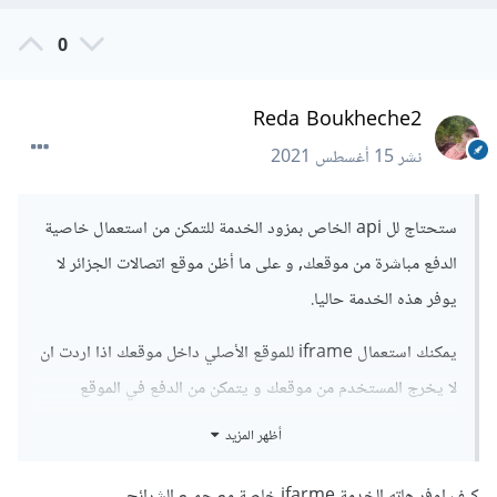
0
Reda Boukheche2
نشر
15 أغسطس 2021
ستحتاج لل api الخاص بمزود الخدمة للتمكن من استعمال خاصية
الدفع مباشرة من موقعك, و على ما أظن موقع اتصالات الجزائر لا
يوفر هذه الخدمة حاليا.
يمكنك استعمال iframe للموقع الأصلي داخل موقعك اذا اردت ان
لا يخرج المستخدم من موقعك و يتمكن من الدفع في الموقع
الاصلي.
أظهر المزيد
كيف اوفر هاته الخدمة ifarme خاصة مع جميع الشرائح