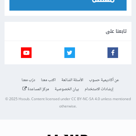
تابعنا على
عن أكاديمية حسوب
الأسئلة الشائعة
اكتب معنا
درّب معنا
إرشادات الاستخدام
بيان الخصوصية
مركز المساعدة
© 2025
Hsoub
.
Content licensed under
CC BY-NC-SA 4.0
unless mentioned
otherwise.