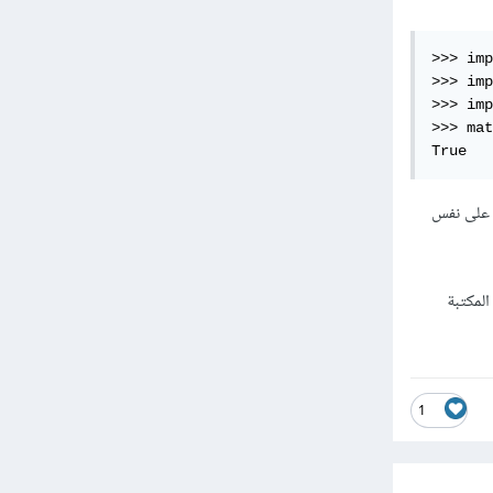
>>> imp
>>> imp
>>> imp
>>> mat
True
تحصل على نفس
د قيمة pi متوفرة في هذه المكتبة
1