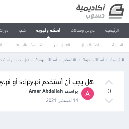
الرئيسية
دروس ومقالات
أسئلة وأجوبة
كتب
دورات
البرمجة
ريادة الأعمال
العمل الحر
التسويق والمبيعات
ال
الرئيسية
أسئلة وأجوبة
الأقسام
أسئلة البرمجة
هل يجب أن أستخدم scipy.pi أو numpy.pi أو .pi
هل يجب أن أستخدم scipy.pi أو numpy.pi أو math.pi؟
0
بواسطة Amer Abdallah
14 أغسطس 2021