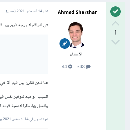
Ahmed Sharshar
نشر
14 أغسطس 2021
(معدل)
في الواقع لا يوجد فرق بين قيم pi في اي من المكتبات الثلاث، للتاكد جرب الكود 
1
الأعضاء
44
348
هنا نحن نقارن بين قيم pi في الثلاث مكتبات والناتج هو true اي انهم جميعهم متساوون.
والعمل بها، نظرا لاهمية قيمه ال pi وكثرة استخدام
تم التعديل في
14 أغسطس 2021
بواسط