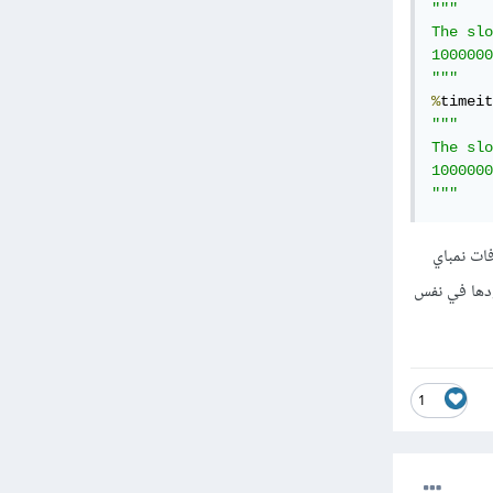
"""

The slo
1000000
"""
%
timeit
"""

The slo
1000000
"""
وفات نمباي
رادها من الوحدة math أو scipy. لذا فإن وجودها في نفس
1