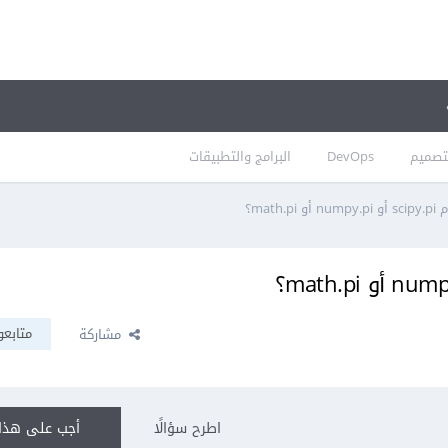
تصميم
DevOps
البرامج والتطبيقات
math؟
متابعو
مشاركة
اطرح سؤالًا
أجب على هذا 