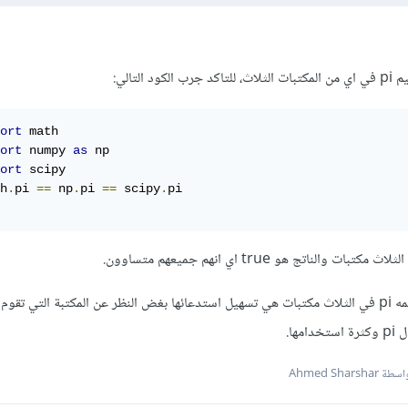
التالي:
ort
ort
 numpy 
as
ort
h
.
pi 
==
 np
.
pi 
==
 scipy
.
السبب الوحيد لتوفير نفس قيمه pi في الثلاث مكتبات هي تسهيل استدعائها بغض النظر عن المكتبة التي 
ها.
ة Ahmed Sharshar