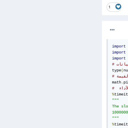
1
import
import
import
يانات
type
(
nu
القيمة
math
.
pi
أداء
%
timeit
"""

The slo
1000000
"""
%
timeit