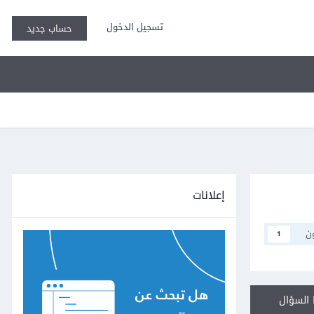
تسجيل الدخول
حساب جديد
إعلانات
ن
1
السؤال