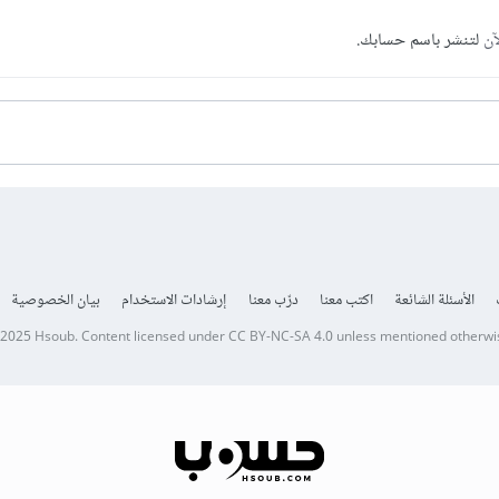
آن
لتنشر باسم حسابك.
الأسئلة الشائعة
اكتب معنا
درّب معنا
إرشادات الاستخدام
بيان الخصوصية
 2025
Hsoub
.
Content licensed under
CC BY-NC-SA 4.0
unless mentioned otherwi