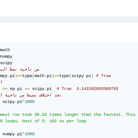
# من ناحية نمط الب
mpy
.
pi
)==
type
(
math
.
pi
)==
type
(
scipy
.
pi
)
# True
# 
 
==
 np
.
pi 
==
 scipy
.
pi  
# True  3.141592653589793
#  نجد اختلاف بسيط من ناحية ال
 scipy
.
pi
*
1000
west run took 36.02 times longer than the fastest. This 
0 loops, best of 5: 102 ns per loop

 numpy
.
pi
*
1000