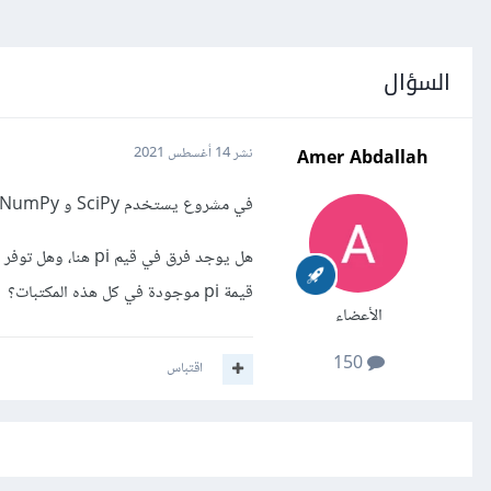
السؤال
Amer Abdallah
نشر
14 أغسطس 2021
في مشروع يستخدم SciPy و NumPy، هل يجب أن أستخدم scipy.pi أو numpy.pi أو math.pi؟
هل يوجد فرق في قيم
قيمة pi موجودة في كل هذه المكتبات؟
الأعضاء
150
اقتباس