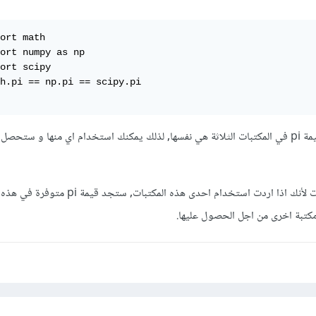
ort math

ort numpy as np

ort scipy

h.pi == np.pi == scipy.pi

بإمكانك تجربة الكود المرفق, قيمة pi في المكتبات الثلاثة هي نفسها, لذلك يمكنك استخدام اي منها و س
pi موجودة في المكتبات الثلات لأنك اذا اردت استخدام احدى هذه المكتبات, ستج
مكتبة اخرى من اجل الحصول عليها.