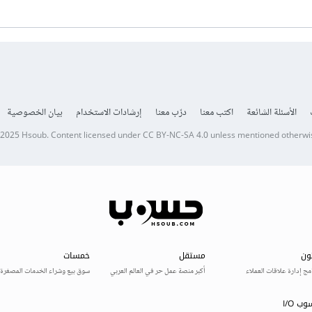
الأسئلة الشائعة
اكتب معنا
درّب معنا
إرشادات الاستخدام
بيان الخصوصية
 2025
Hsoub
.
Content licensed under
CC BY-NC-SA 4.0
unless mentioned otherwi