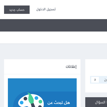
تسجيل الدخول
حساب جديد
إعلانات
ن
2
السؤال