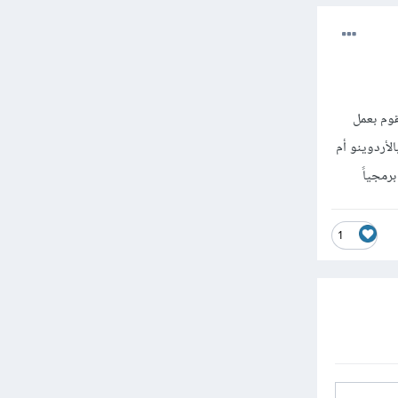
قوم بعمل
أردوينو أم
رمجياً
1