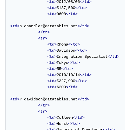
<td>
2012/08/06
</td>
<td>
$137,500
</td>
<td>
9608
</td>
<td>
h.chandler@datatables.net
</td>
</tr>
<tr>
<td>
Rhona
</td>
<td>
Davidson
</td>
<td>
Integration Specialist
</td>
<td>
Tokyo
</td>
<td>
55
</td>
<td>
2010/10/14
</td>
<td>
$327,900
</td>
<td>
6200
</td>
<td>
r.davidson@datatables.net
</td>
</tr>
<tr>
<td>
Colleen
</td>
<td>
Hurst
</td>
<td>
Javascript Developer
</td>