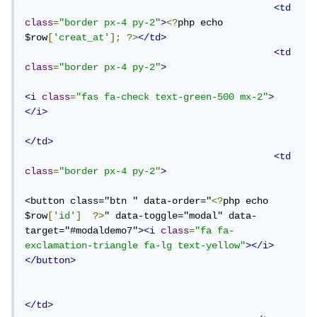
<td
class
=
"border px-4 py-2"
>
<?
php echo 
$row
[
'creat_at'
];
?>
</td>
<td
class
=
"border px-4 py-2"
>
<i
class
=
"fas fa-check text-green-500 mx-2"
>
</i>
</td>
<td
class
=
"border px-4 py-2"
>
<button class="btn " data-order="
<?
php echo 
$row
[
'id'
]
?>
" data-toggle="modal" data-
target="#modaldemo7">
<i
class
=
"fa fa-
exclamation-triangle fa-lg text-yellow"
></i>
</button>
</td>