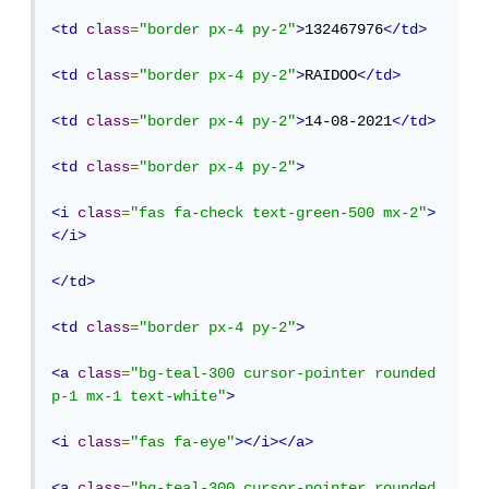
<td
class
=
"border px-4 py-2"
>
132467976
</td>
<td
class
=
"border px-4 py-2"
>
RAIDOO
</td>
<td
class
=
"border px-4 py-2"
>
14-08-2021
</td>
<td
class
=
"border px-4 py-2"
>
<i
class
=
"fas fa-check text-green-500 mx-2"
>
</i>
</td>
<td
class
=
"border px-4 py-2"
>
<a
class
=
"bg-teal-300 cursor-pointer rounded 
p-1 mx-1 text-white"
>
<i
class
=
"fas fa-eye"
></i></a>
<a
class
=
"bg-teal-300 cursor-pointer rounded 