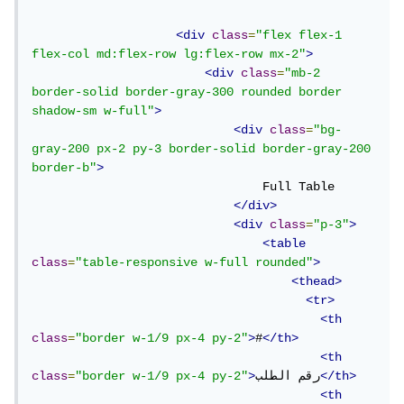
<div
class
=
"flex flex-1  
flex-col md:flex-row lg:flex-row mx-2"
>
<div
class
=
"mb-2 
border-solid border-gray-300 rounded border 
shadow-sm w-full"
>
<div
class
=
"bg-
gray-200 px-2 py-3 border-solid border-gray-200 
border-b"
>
                                Full Table

</div>
<div
class
=
"p-3"
>
<table
class
=
"table-responsive w-full rounded"
>
<thead>
<tr>
<th
class
=
"border w-1/9 px-4 py-2"
>
#
</th>
<th
</th>
رقم الطلب
>
"border w-1/9 px-4 py-2"
=
class
<th