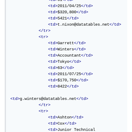
<td>
2011/04/25
</td>
<td>
$320,800
</td>
<td>
5421
</td>
<td>
t.nixon@datatables.net
</td>
</tr>
<tr>
<td>
Garrett
</td>
<td>
Winters
</td>
<td>
Accountant
</td>
<td>
Tokyo
</td>
<td>
63
</td>
<td>
2011/07/25
</td>
<td>
$170,750
</td>
<td>
8422
</td>
<td>
g.winters@datatables.net
</td>
</tr>
<tr>
<td>
Ashton
</td>
<td>
Cox
</td>
<td>
Junior Technical 