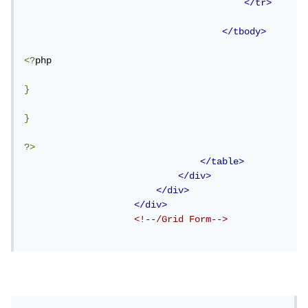
</tr>
</tbody>
<?
php

}
}
?>
</table>
</div>
</div>
</div>
<!--/Grid Form-->