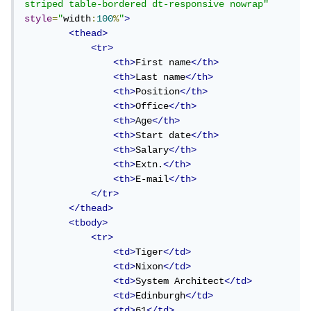
striped table-bordered dt-responsive nowrap"
style
=
"
width
:
100
%
"
>
<thead>
<tr>
<th>
First name
</th>
<th>
Last name
</th>
<th>
Position
</th>
<th>
Office
</th>
<th>
Age
</th>
<th>
Start date
</th>
<th>
Salary
</th>
<th>
Extn.
</th>
<th>
E-mail
</th>
</tr>
</thead>
<tbody>
<tr>
<td>
Tiger
</td>
<td>
Nixon
</td>
<td>
System Architect
</td>
<td>
Edinburgh
</td>
<td>
61
</td>