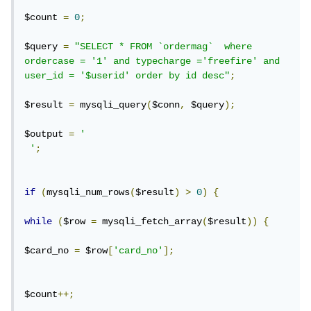
$count 
=
0
;
$query 
=
"SELECT * FROM `ordermag`  where 
ordercase = '1' and typecharge ='freefire' and 
user_id = '$userid' order by id desc"
;
$result 
=
 mysqli_query
(
$conn
,
 $query
);
$output 
=
'

 '
;
if
(
mysqli_num_rows
(
$result
)
>
0
)
{
while
(
$row 
=
 mysqli_fetch_array
(
$result
))
{
$card_no 
=
 $row
[
'card_no'
];
$count
++;