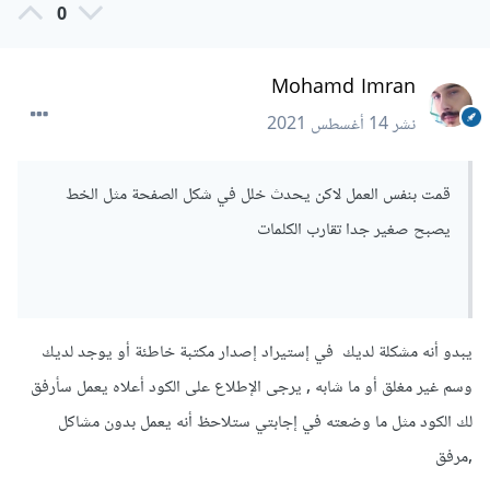
type
=
"text/css"
0
href
=
"https://cdn.datatables.net/responsive
/2.2.9/css/responsive.bootstrap4.min.css"
>
Mohamd Imran
<script
type
=
"text/javascript"
async
=
""
src
=
"https://
ssl
.google-
نشر
14 أغسطس 2021
analytics.com/ga.js"
></script>
<script
type
=
"text/javascript"
language
=
"javascript"
قمت بنفس العمل لاكن يحدث خلل في شكل الصفحة مثل الخط
src
=
"https://code.jquery.com/jquery-
يصبح صغير جدا تقارب الكلمات
3.5.1.js"
></script>
<script
type
=
"text/javascript"
language
=
"javascript"
src
=
"https://cdn.datatables.net/1.10.25/js/
jquery.dataTables.min.js"
></script>
<script
type
=
"text/javascript"
يبدو أنه مشكلة لديك في إستيراد إصدار مكتبة خاطئة أو يوجد لديك
language
=
"javascript"
وسم غير مغلق أو ما شابه , يرجى الإطلاع على الكود أعلاه يعمل سأرفق
src
=
"https://cdn.datatables.net/1.10.25/js/
dataTables.bootstrap4.min.js"
></script>
لك الكود مثل ما وضعته في إجابتي ستلاحظ أنه يعمل بدون مشاكل
<script
type
=
"text/javascript"
,مرفق
language
=
"javascript"
src
=
"https://cdn.datatables.net/responsive/