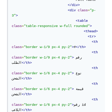
</div>
<div
class
=
"p-
3"
>
<table
class
=
"table-responsive w-full rounded"
>
<thead>
<tr>
<th
class
=
"border w-1/9 px-4 py-2"
>
#
</th>
<th
رقم 
>
"border w-1/9 px-4 py-2"
=
class
</th>
الطلب
<th
نوع 
>
"border w-1/6 px-4 py-2"
=
class
</th>
الشحن
<th
قيمة 
>
"border w-1/6 px-4 py-2"
=
class
</th>
الشحن
<th
رقم id 
>
"border w-1/6 px-4 py-2"
=
class
</th>
اللاعب