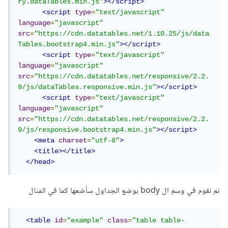
ry.dataTables.min.js"
></script>
<script
type
=
"text/javascript"
language
=
"javascript"
src
=
"https://cdn.datatables.net/1.10.25/js/data
Tables.bootstrap4.min.js"
></script>
<script
type
=
"text/javascript"
language
=
"javascript"
src
=
"https://cdn.datatables.net/responsive/2.2.
9/js/dataTables.responsive.min.js"
></script>
<script
type
=
"text/javascript"
language
=
"javascript"
src
=
"https://cdn.datatables.net/responsive/2.2.
9/js/responsive.bootstrap4.min.js"
></script>
<meta
charset
=
"utf-8"
>
<title></title>
</head>
ثم نقوم في وسم ال body بوضع الجداول سأضعها كما في المثال
<table
id
=
"example"
class
=
"table table-