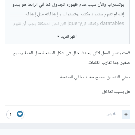
بوتستراب والأن سبب عدم ظهوره الجدول كما في الرابط هو يبدو
إنك لم تقم بإستيراد مكتبة بوتستراب و إضافاته مثل إضافة
datatables وكذلك الjquery الأن لحل المشكلة يجب أن نقوم
بإستيراد ما ذكر بالترتيب في وسم ال head
أظهر المزيد
هكذا
قمت بنفس العمل لاكن يحدث خلل في شكل الصفحة مثل الخط يصبح
صغير جدا تقارب الكلمات
<head>
يعني التنسيق يصبح مخرب باقي الصفحة
<link
rel
=
"stylesheet"
type
=
"text/css"
href
=
"https://cdnjs.cloudflare.com/ajax/lib
هل بسبب تداخل
s/twitter-
bootstrap/4.5.2/css/bootstrap.css"
>
<link
rel
=
"stylesheet"
type
=
"text/css"
اقتباس
1
href
=
"https://cdn.datatables.net/1.10.25/cs
s/dataTables.bootstrap4.min.css"
>
<link
rel
=
"stylesheet"