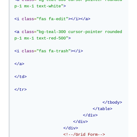
p-1 mx-1 text-white"
>
<i
class
=
"fas fa-edit"
></i></a>
<a
class
=
"bg-teal-300 cursor-pointer rounded 
p-1 mx-1 text-red-500"
>
<i
class
=
"fas fa-trash"
></i>
</a>
</td>
</tr>
</tbody>
</table>
</div>
</div>
</div>
<!--/Grid Form-->