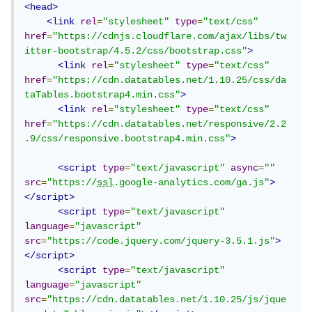
<head>
<link
rel
=
"stylesheet"
type
=
"text/css"
href
=
"https://cdnjs.cloudflare.com/ajax/libs/tw
itter-bootstrap/4.5.2/css/bootstrap.css"
>
<link
rel
=
"stylesheet"
type
=
"text/css"
href
=
"https://cdn.datatables.net/1.10.25/css/da
taTables.bootstrap4.min.css"
>
<link
rel
=
"stylesheet"
type
=
"text/css"
href
=
"https://cdn.datatables.net/responsive/2.2
.9/css/responsive.bootstrap4.min.css"
>
<script
type
=
"text/javascript"
async
=
""
src
=
"https://
ssl
.google-analytics.com/ga.js"
>
</script>
<script
type
=
"text/javascript"
language
=
"javascript"
src
=
"https://code.jquery.com/jquery-3.5.1.js"
>
</script>
<script
type
=
"text/javascript"
language
=
"javascript"
src
=
"https://cdn.datatables.net/1.10.25/js/jque