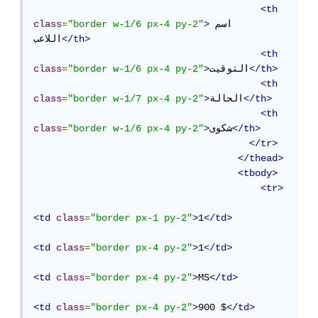
<th
اسم 
>
"border w-1/6 px-4 py-2"
=
class
</th>
اللاعب
<th
</th>
التوقيت
>
"border w-1/6 px-4 py-2"
=
class
<th
</th>
الحالة
>
"border w-1/7 px-4 py-2"
=
class
<th
</th>
شكوى
>
"border w-1/6 px-4 py-2"
=
class
</tr>
</thead>
<tbody>
<tr>
<td
class
=
"border px-1 py-2"
>
1
</td>
<td
class
=
"border px-4 py-2"
>
1
</td>
<td
class
=
"border px-4 py-2"
>
MS
</td>
<td
class
=
"border px-4 py-2"
>
900 $
</td>