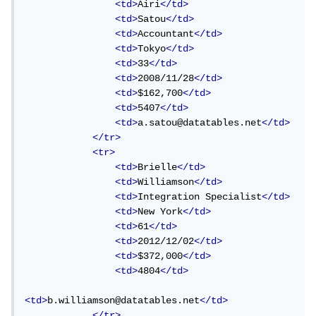
<td>
Airi
</td>
<td>
Satou
</td>
<td>
Accountant
</td>
<td>
Tokyo
</td>
<td>
33
</td>
<td>
2008/11/28
</td>
<td>
$162,700
</td>
<td>
5407
</td>
<td>
a.satou@datatables.net
</td>
</tr>
<tr>
<td>
Brielle
</td>
<td>
Williamson
</td>
<td>
Integration Specialist
</td>
<td>
New York
</td>
<td>
61
</td>
<td>
2012/12/02
</td>
<td>
$372,000
</td>
<td>
4804
</td>
<td>
b.williamson@datatables.net
</td>
</tr>