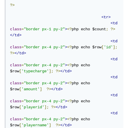
?>
<tr>
<td
class
=
"border px-1 py-2"
>
<?
php echo $count
;
?>
</td>
<td
class
=
"border px-4 py-2"
>
<?
php echo $row
[
'id'
];
?>
</td>
<td
class
=
"border px-4 py-2"
>
<?
php echo 
$row
[
'typecharge'
];
?>
</td>
<td
class
=
"border px-4 py-2"
>
<?
php echo 
$row
[
'amount'
]
?>
</td>
<td
class
=
"border px-4 py-2"
>
<?
php echo 
$row
[
'playerid'
];
?>
</td>
<td
class
=
"border px-4 py-2"
>
<?
php echo 
$row
[
'playername'
]
?>
</td>