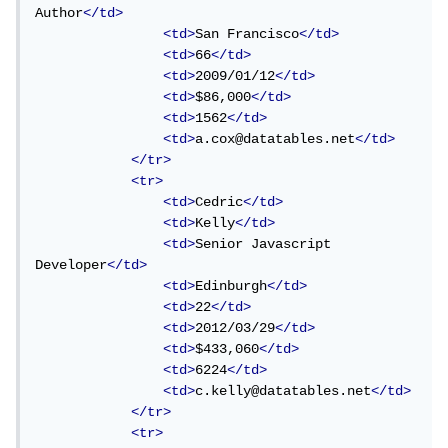
Author
</td>
<td>
San Francisco
</td>
<td>
66
</td>
<td>
2009/01/12
</td>
<td>
$86,000
</td>
<td>
1562
</td>
<td>
a.cox@datatables.net
</td>
</tr>
<tr>
<td>
Cedric
</td>
<td>
Kelly
</td>
<td>
Senior Javascript 
Developer
</td>
<td>
Edinburgh
</td>
<td>
22
</td>
<td>
2012/03/29
</td>
<td>
$433,060
</td>
<td>
6224
</td>
<td>
c.kelly@datatables.net
</td>
</tr>
<tr>