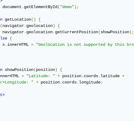
>
 document
.
getElementById
(
"demo"
);
n
 getLocation
()
{
(
navigator
.
geolocation
)
{
 navigator
.
geolocation
.
getCurrentPosition
(
showPosition
);
lse
{
 x
.
innerHTML 
=
"Geolocation is not supported by this bro
n
 showPosition
(
position
)
{
nnerHTML 
=
"Latitude: "
+
 position
.
coords
.
latitude 
+
r>Longitude: "
+
 position
.
coords
.
longitude
;
t>