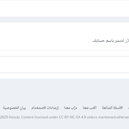
آن
لتنشر باسم حسابك.
الأسئلة الشائعة
اكتب معنا
درّب معنا
إرشادات الاستخدام
بيان الخصوصية
 2025
Hsoub
.
Content licensed under
CC BY-NC-SA 4.0
unless mentioned otherwi