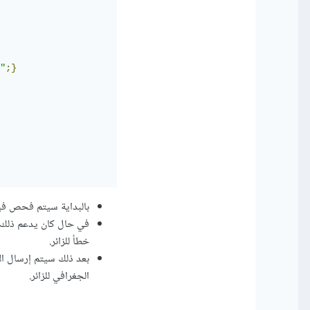
"
;}
بالبداية سيتم فحص فيما 
خطأ للزائر.
الجغرافي للزائر.