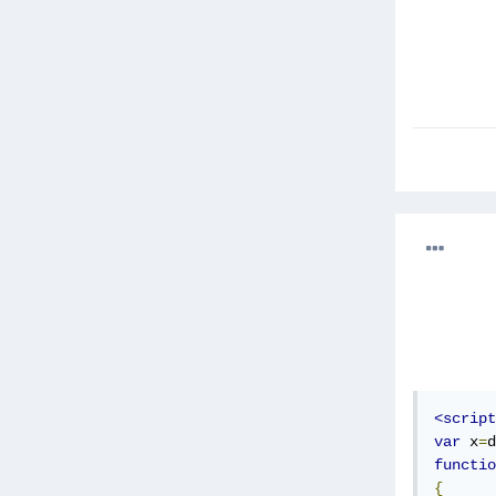
<script
var
 x
=
d
functio
{