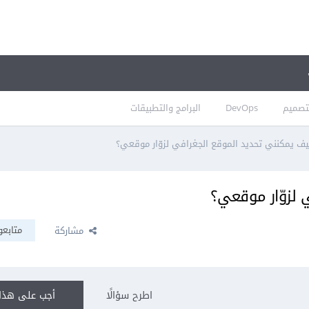
تصميم
DevOps
البرامج والتطبيقات
ف يمكنني تحديد الموقع الجغرافي لزوّار موقعي؟
 لزوّار موقعي؟
متابعو
مشاركة
اطرح سؤالًا
أجب على هذا 