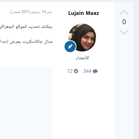
Lujain Maaz
نشر
16 سبتمبر 2015
(معدل)
0
يمكنك تحديد الموقع الجغراف
مثال جافاسكربت يعرض إحداثي
الأعضاء
72
344