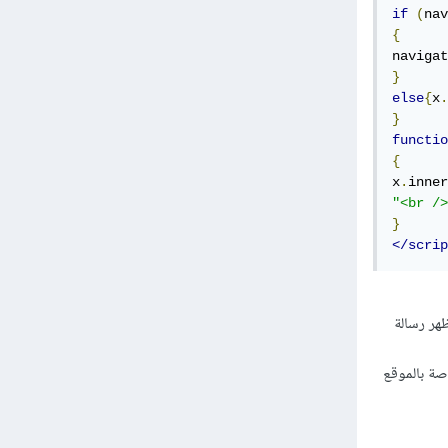
if
(
nav
{
navigat
}
else
{
x
.
}
functio
{
x
.
inner
"<br />
}
</scrip
كن ليدعم ذلك فيظهر رسالة
اثيات الخاصة بالموقع