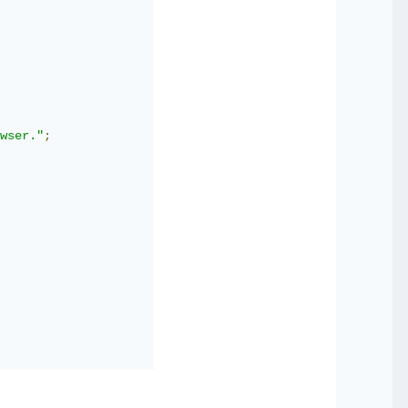
wser."
;