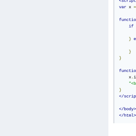
<script
var
 x 
=
functio
if
       
}
e
       
}
}
functio
    x
.
i
"<b
}
</scrip
</body>
</html>