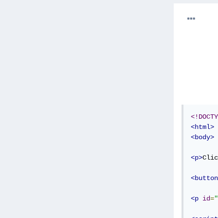
<!DOCTY
<html>
<body>
<p>
Clic
<button
<p
id
=
"