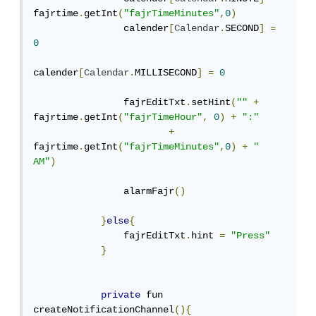
fajrtime
.
getInt
(
"fajrTimeMinutes"
,
0
)
                calender
[
Calendar
.
SECOND
]
=
0
calender
[
Calendar
.
MILLISECOND
]
=
0
                fajrEditTxt
.
setHint
(
""
+
fajrtime
.
getInt
(
"fajrTimeHour"
,
0
)
+
":"
+
fajrtime
.
getInt
(
"fajrTimeMinutes"
,
0
)
+
" 
AM"
)
                alarmFajr
()
}
else
{
                fajrEditTxt
.
hint 
=
"Press"
}
private
 fun 
createNotificationChannel
(){