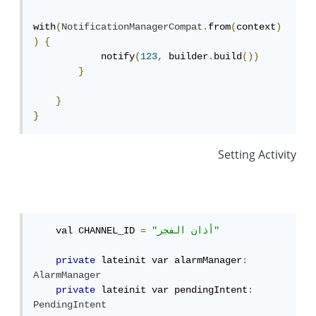
with
(
NotificationManagerCompat
.
from
(
context
)
)
{
            notify
(
123
,
 builder
.
build
())
}
}
}
Setting Activity
"أذان الفجر"
=
    val CHANNEL_ID 
private
 lateinit var alarmManager
:
AlarmManager
private
 lateinit var pendingIntent
:
PendingIntent