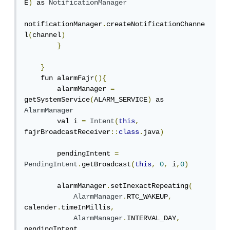
E
)
 as 
NotificationManager
notificationManager
.
createNotificationChanne
l
(
channel
)
}
}
    fun alarmFajr
(){
        alarmManager 
=
getSystemService
(
ALARM_SERVICE
)
 as 
AlarmManager
        val i 
=
Intent
(
this
,
fajrBroadcastReceiver
::
class
.
java
)
        pendingIntent 
=
PendingIntent
.
getBroadcast
(
this
,
0
,
 i
,
0
)
        alarmManager
.
setInexactRepeating
(
AlarmManager
.
RTC_WAKEUP
,
calender
.
timeInMillis
,
AlarmManager
.
INTERVAL_DAY
,
pendingIntent
