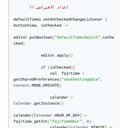
// اعداد الافتراضي
defaultTimes
.
setOnCheckedChangeListener 
{
buttonView
,
 isChecked 
->
editor
.
putBoolean
(
"DefaultTimesSwitch"
,
isChe
cked
)
            editor
.
apply
()
if
(
isChecked
){
                val  fajrtime 
=
getSharedPreferences
(
"saveSettingData"
,
Context
.
MODE_PRIVATE
)
                calender 
=
Calendar
.
getInstance
()
calender
[
Calendar
.
HOUR_OF_DAY
]
=
fajrtime
.
getInt
(
"fajrTimeHour"
,
0
)
                calender
[
Calendar
.
MINUTE
]
=