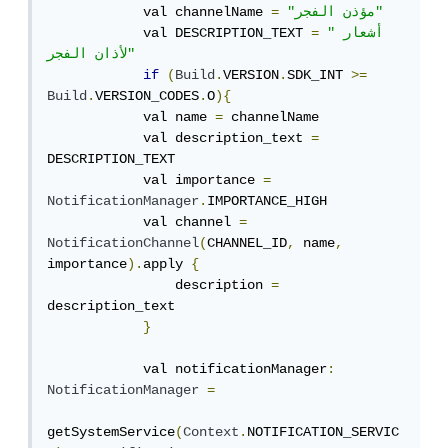
"مؤذن الفجر"
=
            val channelName 
"أشعار 
=
            val DESCRIPTION_TEXT 
لأذان الفجر"
if
(
Build
.
VERSION
.
SDK_INT 
>=
Build
.
VERSION_CODES
.
O
){
            val name 
=
 channelName

            val description_text 
=
DESCRIPTION_TEXT

            val importance 
=
NotificationManager
.
IMPORTANCE_HIGH

            val channel 
=
NotificationChannel
(
CHANNEL_ID
,
 name
,
importance
).
apply 
{
                description 
=
description_text

}
            val notificationManager
:
NotificationManager
=
getSystemService
(
Context
.
NOTIFICATION_SERVIC