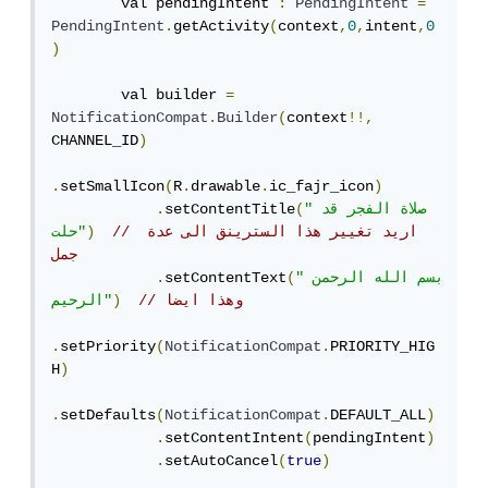
        val pendingIntent 
:
PendingIntent
=
PendingIntent
.
getActivity
(
context
,
0
,
intent
,
0
)
        val builder 
=
NotificationCompat
.
Builder
(
context
!!,
CHANNEL_ID
)
.
setSmallIcon
(
R
.
drawable
.
ic_fajr_icon
)
"صلاة الفجر قد 
(
setContentTitle
.
// اريد تغيير هذا السترينق الى عدة 
)
حلت"
جمل
"بسم الله الرحمن 
(
setContentText
.
// وهذا ايضا
)
الرحيم"
.
setPriority
(
NotificationCompat
.
PRIORITY_HIG
H
)
.
setDefaults
(
NotificationCompat
.
DEFAULT_ALL
)
.
setContentIntent
(
pendingIntent
)
.
setAutoCancel
(
true
)