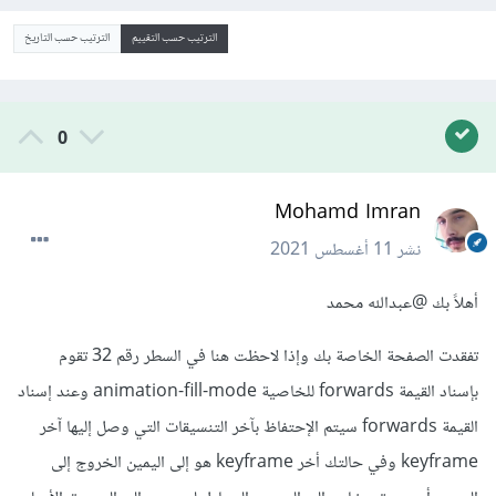
الترتيب حسب التقييم
الترتيب حسب التاريخ
0
Mohamd Imran
نشر
11 أغسطس 2021
أهلاً بك
@عبدالله محمد
تفقدت الصفحة الخاصة بك وإذا لاحظت هنا في السطر رقم 32 تقوم
بإسناد القيمة forwards للخاصية animation-fill-mode وعند إسناد
القيمة forwards سيتم الإحتفاظ بآخر التنسيقات التي وصل إليها آخر
keyframe وفي حالتك أخر keyframe هو إلى اليمين الخروج إلى