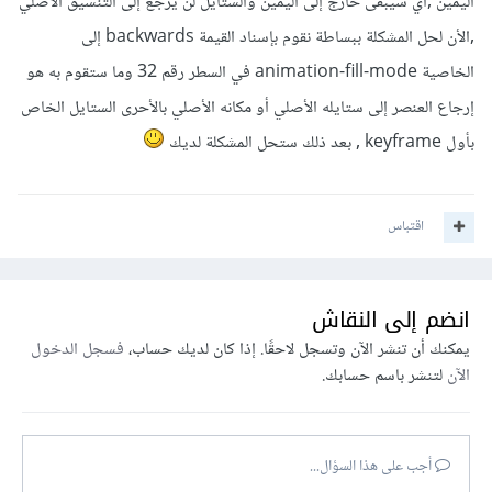
اليمين ,أي سيبقى خارج إلى اليمين والستايل لن يرجع إلى التنسيق الأصلي
,الأن لحل المشكلة ببساطة نقوم بإسناد القيمة backwards إلى
الخاصية animation-fill-mode في السطر رقم 32 وما ستقوم به هو
إرجاع العنصر إلى ستايله الأصلي أو مكانه الأصلي بالأحرى الستايل الخاص
بأول keyframe , بعد ذلك ستحل المشكلة لديك
اقتباس
انضم إلى النقاش
يمكنك أن تنشر الآن وتسجل لاحقًا. إذا كان لديك حساب،
فسجل الدخول
الآن
لتنشر باسم حسابك.
أجب على هذا السؤال...