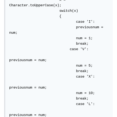
Character.toUpperCase(x);

                        switch(x)

                        {  

                                case 'I':

                                previousnum = 
num;

                                num = 1;

                                break;

                             case 'V':

previousnum = num;

                                num = 5;

                                break;

                                case 'X':

previousnum = num;

                                num = 10;

                                break;

                                case 'L':

previousnum = num;
