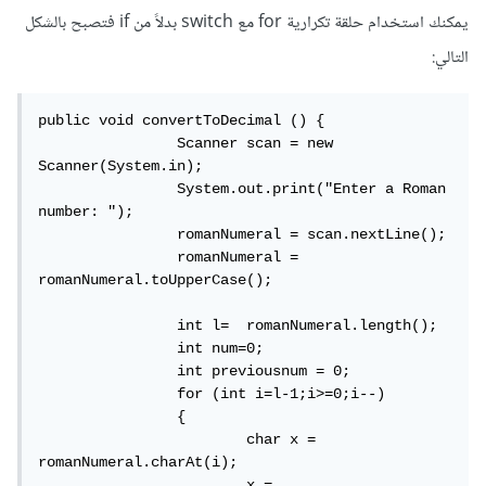
يمكنك استخدام حلقة تكرارية for مع switch بدلاً من if فتصبح بالشكل
التالي:
public void convertToDecimal () {

                Scanner scan = new 
Scanner(System.in);

                System.out.print("Enter a Roman 
number: ");

                romanNumeral = scan.nextLine();

                romanNumeral = 
romanNumeral.toUpperCase();

                int l=  romanNumeral.length();

                int num=0;

                int previousnum = 0;

                for (int i=l-1;i>=0;i--)

                { 

                        char x =  
romanNumeral.charAt(i);

                        x = 