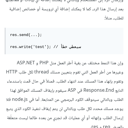
وإرسال الرد إلى المستخدم وبالتالي لا يمكنك إضافة أي بيانات أو معالجتها
بعد إرسال هذا الرد، كما لا يمكنك إضافة أي ترويسة أو خصائص إضافية
للطلب، مثلاً:
res.send(...);

res.write('test'); // سيعطي خطأ
وإن هذا النمط مختلف عن بقية أطر العمل مثل PHP و ASP.NET
وغيرها من أطر العمل التي تقوم بتعيين مسلك thread لكل طلب HTTP
وتقوم بإنهاء هذا المسلك عند انتهاء الطلب. فمثلاً في حال قمت باستدعاء
التابع Response.End في ASP سيقوم بإيقاف المسلك الموافق لهذا
الطلب وبالتالي سيتوقف الكود البرمجي عن المتابعة. أما في node.js فلا
يوجد مسلك محدد لكل طلب وبالتالي لن يتم إيقاف تنفيذ الكود الذي يتبع
إرسال الطلب وإنهائه أو أي عمليات قد تجري من بعده طالما ليست متعلّقة
بالعرض req و res.