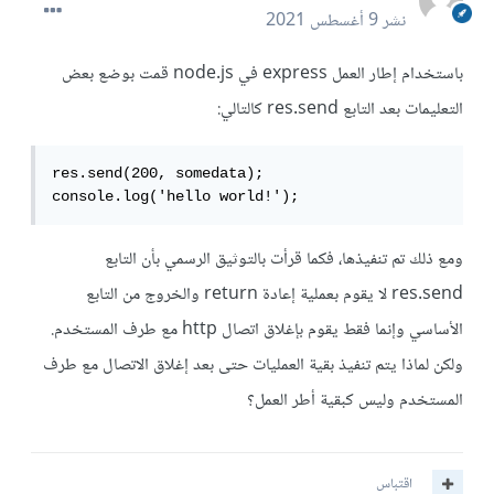
نشر
9 أغسطس 2021
باستخدام إطار العمل express في node.js قمت بوضع بعض
التعليمات بعد التابع res.send كالتالي:
res.send(200, somedata);

console.log('hello world!');
ومع ذلك تم تنفيذها، فكما قرأت بالتوثيق الرسمي بأن التابع
res.send لا يقوم بعملية إعادة return والخروج من التابع
الأساسي وإنما فقط يقوم بإغلاق اتصال http مع طرف المستخدم.
ولكن لماذا يتم تنفيذ بقية العمليات حتى بعد إغلاق الاتصال مع طرف
المستخدم وليس كبقية أطر العمل؟
اقتباس