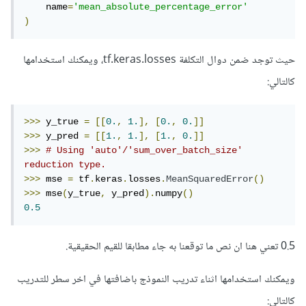
    name
=
'mean_absolute_percentage_error'
)
حيث توجد ضمن دوال التكلفة tf.keras.losses، ويمكنك استخدامها
كالتالي:
>>>
 y_true 
=
[[
0.
,
1.
],
[
0.
,
0.
]]
>>>
 y_pred 
=
[[
1.
,
1.
],
[
1.
,
0.
]]
>>>
# Using 'auto'/'sum_over_batch_size' 
reduction type.  
>>>
 mse 
=
 tf
.
keras
.
losses
.
MeanSquaredError
()
>>>
 mse
(
y_true
,
 y_pred
).
numpy
()
0.5
0.5 تعني هنا ان نص ما توقعنا به جاء مطابقا للقيم الحقيقية.
ويمكنك استخدامها اثناء تدريب النموذج باضافتها في اخر سطر للتدريب
كالتالي: