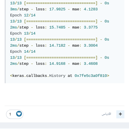
13
/
13
[==============================]
-
0s
3ms
/
step 
-
 loss
:
17.9825
-
 mae
:
4.1283
Epoch
12
/
14
13
/
13
[==============================]
-
0s
2ms
/
step 
-
 loss
:
15.7485
-
 mae
:
3.3775
Epoch
13
/
14
13
/
13
[==============================]
-
0s
2ms
/
step 
-
 loss
:
14.7182
-
 mae
:
3.3004
Epoch
14
/
14
13
/
13
[==============================]
-
0s
2ms
/
step 
-
 loss
:
14.9168
-
 mae
:
3.4608
<
keras
.
callbacks
.
History
 at 
0x7fe5c3a0f810
>
اقتباس
1