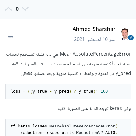
0
Ahmed Sharshar
نشر
10 أغسطس 2021
MeanAbsolutePercentageError هي دالة تكلفة تستخدم لحساب
نسبة الخطأ كنسبة مئوية بين القيم الحقيقية y_true والقيم المتوقعة
y_pred من النموذج واعطاءه كنسبة مئوية ويتم حسابها كالتالي:
loss 
=
((
y_true 
-
 y_pred
)
/
 y_true
)*
100
وفي keras توجد الدالة على الصورة الاتيه:
tf
.
keras
.
losses
.
MeanAbsolutePercentageError
(
    reduction
=
losses_utils
.
ReductionV2
.
AUTO
,