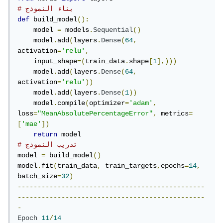
# بناء النموذج
def
 build_model
():
    model 
=
 models
.
Sequential
()
    model
.
add
(
layers
.
Dense
(
64
,
activation
=
'relu'
,
    input_shape
=(
train_data
.
shape
[
1
],)))
    model
.
add
(
layers
.
Dense
(
64
,
activation
=
'relu'
))
    model
.
add
(
layers
.
Dense
(
1
))
    model
.
compile
(
optimizer
=
'adam'
,
loss
=
"MeanAbsolutePercentageError"
,
 metrics
=
[
'mae'
])
return
# تدريب النموذج
model 
=
 build_model
()
model
.
fit
(
train_data
,
 train_targets
,
epochs
=
14
,
batch_size
=
32
)
-----------------------------------------------
-----------------------------------------------
-
Epoch
11
/
14