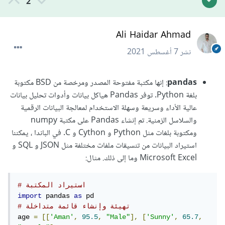
2
Ali Haidar Ahmad
نشر
7 أغسطس 2021
pandas
: إنها مكتبة مفتوحة المصدر ومرخصة من BSD مكتوبة
بلغة Python. توفر Pandas هياكل بيانات وأدوات تحليل بيانات
عالية الأداء وسريعة وسهلة الاستخدام لمعالجة البيانات الرقمية
والسلاسل الزمنية. تم إنشاء Pandas على مكتبة numpy
ومكتوبة بلغات مثل Python و Cython و C. في الباندا ، يمكننا
استيراد البيانات من تنسيقات ملفات مختلفة مثل JSON و SQL و
Microsoft Excel وما إلى ذلك. مثال:
# استيراد المكتبة
import
 pandas 
as
# تهيئة وإنشاء قائمة متداخلة
age 
=
[[
'Aman'
,
95.5
,
"Male"
],
[
'Sunny'
,
65.7
,