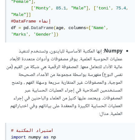
"Female"
],
[
'Monty'
,
85.1
,
"Male"
],
[
'toni'
,
75.4
,
"Male"
]]
#DataFrame إنشاء 
df 
=
 pd
.
DataFrame
(
age
,
 columns
=[
'Name'
,
'Marks'
,
'Gender'
])
Numpy
: إنها المكتبة الأساسية للبايثون، وتستخدم لتنفيذ
عمليات الحوسبة العلمية. يوفر مصفوفات وأدوات متعددة الأبعاد
عالية الأداء للتعامل معها. المصفوفة الرقمية هي شبكة من القيم (من
نفس النوع) مفهرسة بواسطة مجموعة من الأعداد الصحيحة
الموجبة، والمصفوفات غير المتقاربة سريعة وسهلة الفهم ، وتمنح
المستخدمين الصلاحية في إجراء العمليات الحسابية عبر
المصفوفات. ويعتمد عليها كثيرٌ من العلماء والباحثين في إجراء
العمليات الحسابية الكبيرة والمعقدة على بياناتهم وفي اختباراتهم
العلمية. مثال:
# استيراد المكتبة
import
 numpy 
as