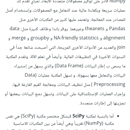
Numpy قادر على توفير مصفوفات متعددة الأبعاد. نمباي تقدم لك
عمليات سريعة وبكفاءة عالية عند التعامل مع المصفوفات، وإستخدام أمثل
للمصادر عند المعالجة. وتعتمد عليها كثير من المكتبات الأخرى مثل
Pandas و theanets وغيرهما. يوفر باندا وظائف كثيرة مثل: data
alignment و NA-friendly statistics و groupby و merge و
join والعديد من الأدوات الأخرى المريحة، التي أصبحت شائعة جداً في
السنوات الأخيرة في التطبيقات المالية. وأيضاً في تعلم الآلة. وتقدم المكتبة
ما يسمى ب إطار البيانات (Data Frame) والذي يسهل من إستيراد
البيانات والتعامل معها بسهولة. و تسهل المكتبة عمليات (Data
Preprocessing ) مثل تنظيف البيانات، ومعالجة القيم الفارغة فيها،
وإجراء العمليات الإستكشافية على البيانات. وتسهل دمج البيانات ببعضها أو
تجزيئها إلى إطارات متعددة.
أما بالنسبة لمكتبة
SciPy
فبشكل مختصر مكتبة (SciPy) هي نفس
مكتبة (NumPy) تقريباً وهي أيضاً من بين المكتبات الاساسية