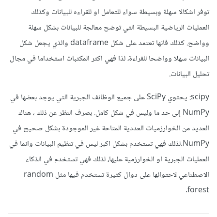
توفر اشكالا سهلة وبسيطة سواء للتعامل او للقراءه للبيانات وكذلك
العمليات الرياضية البسيطة التي توضح معالجة للبيانات بشكل سهلة
وواضح. كذلك فانها تعتمد على شكل dataframe والذي يجعل شكل
البيانات سهلا وواضحا للقراءة، لذا فهي اكثر المكتبات استخداما في مجال
تحليل البيانات.
scipy: يحتوي SciPy على جميع الوظائف الجبرية التي يوجد بعضها في
NumPy إلى حد ما وليس في شكل كامل. بصرف النظر عن ذلك ، هناك
العديد من الخوارزميات العددية المتاحة غير الموجودة بشكل صحيح في
NumPy.لذلك فهي تستخدم بشكل اكبر ليس في تنظيم البيانات وانما في
العمليات الجبرية او الخوارزمية عليها، لذلك فهي تستخدم في الذكاء
الاصطناعي لاحتوائها على دوال كثيرة تستخدم فيها مثل random
forest.