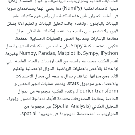
للحسابات العلمية وخوارزميات الرياضيات والدوال المعقدة. ولكنها
مبنية كأمتداد لمكتبة (NumPy) مما يعني أنهما يستخدمان سوية
في أغلب الاحيان. تأتي هذه المكتبة على رأس هرم مكتبات علم
البيانات بالبايثون ، وتخدم جانب تحليل البيانات و تعليم الالة بشكل
قوي، ولا تقتصر على ذلك، حيث تقدم إمكانات هائلة في مجال
معالجة الإشارات ومعالجة الصور والعمليات الحسابية المعقدة.
تتكون وتعتمد مكتبة Scipy على خليط من المكتبات المشهورة مثل
Numpy, Pandas, Matplotlib, Sympy, IPython وغيرها.
تُقدم المكتبة مجموعة واسعة من الخوارزميات والحزم العلمية التي
لها علاقة بالأخص بالعمليات الرياضية، الدوال الإحصائية وتعليم
الألة. ومن ميزاتها أنها تقدم دوال واسعة في مجال الاحتمالات
والإحصاء عبر موديول stats. وتدعم عمليات الجبر الخطي و
Fourier transform. وتقدم المكتبة مجموعة من الدوال
الخاصة بمعالجة المصفوفات متعددة الأبعاد لمعالجة الصور. وإجراء
التحليل المكاني (Spatial Analysis) عبر مجموعة من
الخوارزميات المتخصصة الموجودة في موديول spatial.