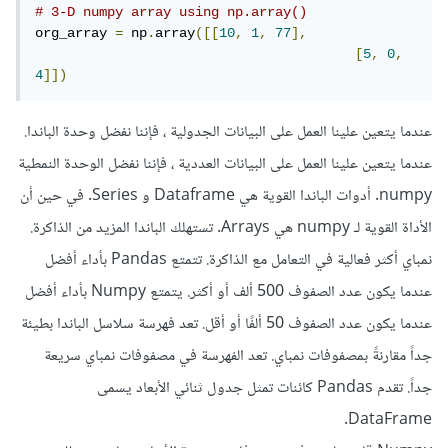
# 3-D numpy array using np.array()
org_array 
=
 np
.
array
([[
10
,
1
,
77
],
[
5
,
0
,
4
]])
عندما يتعين علينا العمل على البيانات الجدولية ، فإننا نفضل وحدة الباندا.
عندما يتعين علينا العمل على البيانات العددية ، فإننا نفضل الوحدة النمطية
numpy. أدوات الباندا القوية هي Dataframe و Series. في حين أن
الأداة القوية لـ numpy هي Arrays. تستهلك الباندا المزيد من الذاكرة.
نمباي أكثر فعالية في التعامل مع الذاكرة. تتمتع Pandas بأداء أفضل
عندما يكون عدد الصفوف 500 ألف أو أكثر. يتمتع Numpy بأداء أفضل
عندما يكون عدد الصفوف 50 ألفًا أو أقل. تعد فهرسة سلاسل الباندا بطيئة
جداً مقارنةً بمصفوفات نمباي. تعد الفهرسة في مصفوفات نمباي سريعة
جداً. تقدم Pandas كائنات تمثل جدول ثنائي الأبعاد يسمى
DataFrame.