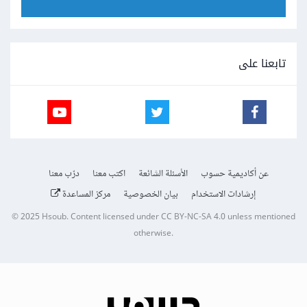
تابعنا على
عن أكاديمية حسوب
الأسئلة الشائعة
اكتب معنا
درّب معنا
إرشادات الاستخدام
بيان الخصوصية
مركز المساعدة
© 2025
Hsoub
.
Content licensed under
CC BY-NC-SA 4.0
unless mentioned
otherwise.