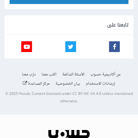
تابعنا على
عن أكاديمية حسوب
الأسئلة الشائعة
اكتب معنا
درّب معنا
إرشادات الاستخدام
بيان الخصوصية
مركز المساعدة
© 2025
Hsoub
.
Content licensed under
CC BY-NC-SA 4.0
unless mentioned
otherwise.