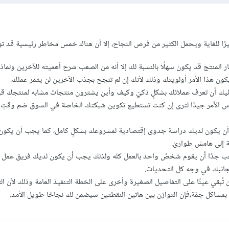
مثيرًا للغاية ويحمل الكثير من فرص النجاح، إلا أن هناك خمس مخاطر رئيسية قد تو
ر المنتج قد يكون سهلًا بالنسبة لك إلا أنه من الصعب شرح أهميته للآخرين ولما
يكون هذا الأمر أولويتك وذلك لأنك إن لم تنجح بجذب الآخرين لن يثمر عملك.
ك أن تعرف عملائك بشكلٍ ذكيّ وكيف وأين يشترون منتجات مشابه لمنتجك قب
 الأمر جيدًا لترى إن كنت تستطيع تكوين شبكتك الخاصة في السوق ضم وقتٍ و
 أن يكون لديك دراسة جدوى إقتصادية لمشروعك بشكلٍ كامل، كما يجب أن يكون
فة إلى هامش طوارئ.
عب جدًا أن يقوم شخصٌ واحد بالعمل كله ولذلك يجب أن يكون لديك فريق عمل م
نبك في وجه كل التحديات.
تُبقي عينًا على التفاصيل الصغيرة وأخرى على الخطة التنفيذ العامة وذلك لأن ال
شاكل جمّة،فإن التوازن بين هاتين النقطتين سيضمن لك نجاحًا طويل الأمد.