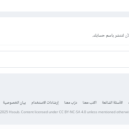
آن
لتنشر باسم حسابك.
الأسئلة الشائعة
اكتب معنا
درّب معنا
إرشادات الاستخدام
بيان الخصوصية
 2025
Hsoub
.
Content licensed under
CC BY-NC-SA 4.0
unless mentioned otherwi