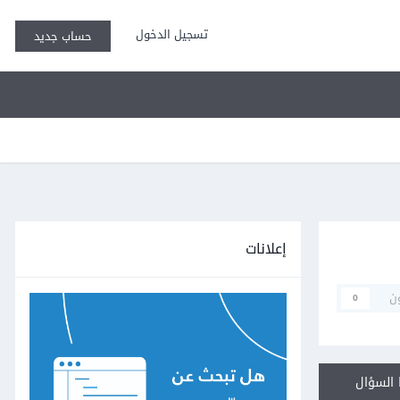
تسجيل الدخول
حساب جديد
إعلانات
ن
0
السؤال