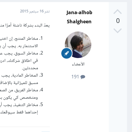
Jana-alhob
نشر
16 سبتمبر 2015
0
Shalgheen
يعدّ البدء بشركة ناشئة أمرًا 
مخاطر المنتج، إن اختيا
الاستثمار به. يجب أن 
مخاطر السوق، يجب علي
في اطلاق شركتك، ادرس
الأعضاء
محددتين.
المخاطر المادية، يجب
191
مسبق للميزانية بالإضا
مخاطر الفريق، من الص
ومتخصص كي يكون بجا
مخاطر التنفيذ، يجب أن 
إحداهما فقط سيوقعك بم