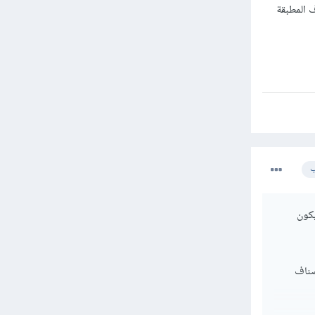
اف المطبقة
ب
يكون
أصناف