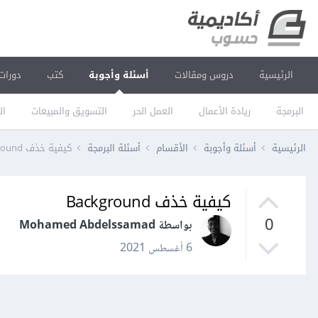
الرئيسية
دروس ومقالات
أسئلة وأجوبة
كتب
دورات
البرمجة
ريادة الأعمال
العمل الحر
التسويق والمبيعات
ال
الرئيسية
أسئلة وأجوبة
الأقسام
أسئلة البرمجة
كيفية خذف Background
كيفية خذف Background
0
بواسطة Mohamed Abdelssamad
6 أغسطس 2021