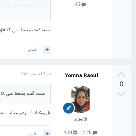
45
يمكنك الاطلاع على هذا
ال
عندما قمت بضغط علي inspect لم تظهر لي اكواد Css الخاصة ب Background
اقتباس
Yomna Raouf
نشر
7 أغسطس 2021
0
عندما قمت بضغط علي inspect لم تظهر لي اكواد Css الخاصة ب Background
هل يمكنك أن ترفق مجلد الم
الأعضاء
100
2.2k
اقتباس