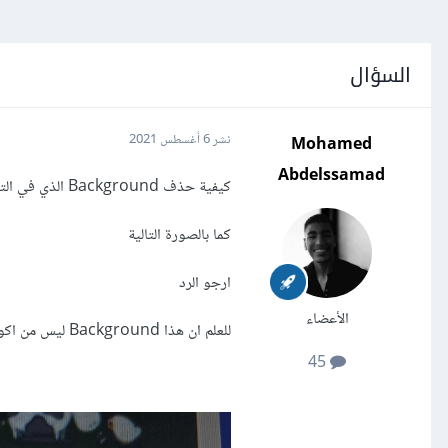
السؤال
Mohamed
نشر
6 أغسطس 2021
Abdelssamad
كيفية حذف Background الذي في التواريخ
كما بالصورة التالية
ارجو الرد
الأعضاء
للعلم ان هذا Background ليس من اكواد Css يعني مش موجود في اكواد Css.
45