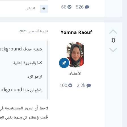
66
526
اقتباس
Yomna Raouf
نشر
6 أغسطس 2021
0
كيفية حذف Background الذي في التواريخ
كما بالصورة التالية
الأعضاء
ارجو الرد
100
2.2k
للعلم ان هذا Background ليس من اكواد Css يعني مش موجود في اكواد Css.
لاحظ أن الصور المستخدمة في 
قمت بإعطاء كل منهما نفس الصن