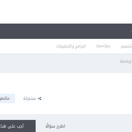
تصميم
DevOps
البرامج والتطبيقات
متابعو
مشاركة
اطرح سؤالًا
أجب على هذا 