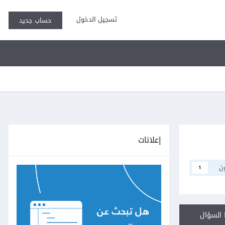
تسجيل الدخول
حساب جديد
إعلانات
ن
1
السؤال