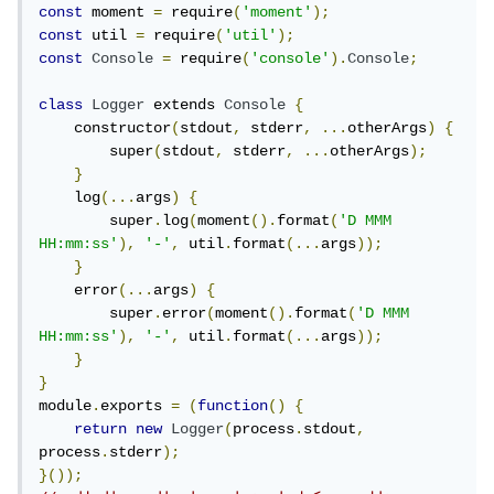
const
 moment 
=
 require
(
'moment'
);
const
 util 
=
 require
(
'util'
);
const
Console
=
 require
(
'console'
).
Console
;
class
Logger
 extends 
Console
{
    constructor
(
stdout
,
 stderr
,
...
otherArgs
)
{
        super
(
stdout
,
 stderr
,
...
otherArgs
);
}
    log
(...
args
)
{
        super
.
log
(
moment
().
format
(
'D MMM 
HH:mm:ss'
),
'-'
,
 util
.
format
(...
args
));
}
    error
(...
args
)
{
        super
.
error
(
moment
().
format
(
'D MMM 
HH:mm:ss'
),
'-'
,
 util
.
format
(...
args
));
}
}
module
.
exports 
=
(
function
()
{
return
new
Logger
(
process
.
stdout
,
process
.
stderr
);
}());