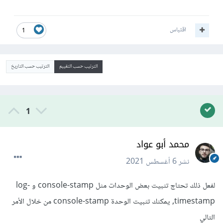
اقتباس
1
الترتيب حسب التقييم
الترتيب حسب التاريخ
1
محمد أبو عواد
نشر
6 أغسطس 2021
لفعل ذلك تحتاج تثبيت بعض الوحدات مثل console-stamp و log-
timestamp, يمكنك تثبيت الوحدة console-stamp من خلال الأمر
التالي