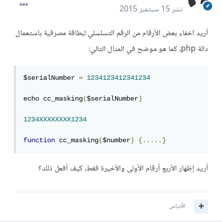
نشر
15 سبتمبر 2015
أريد اخفاء بعض الأرقام من الرقم التسلسلي لبطاقة مصرفية باستعمال
دالة php، كما هو موضح في المثال التالي:
$serialNumber 
=
1234123412341234
echo cc_masking
(
$serialNumber
)
1234XXXXXXXX1234
function
 cc_masking
(
$number
)
{.....}
أريد إظهار الأربع أرقام الأولى والأخيرة فقط، كيف أفعل ذلك؟
اقتباس