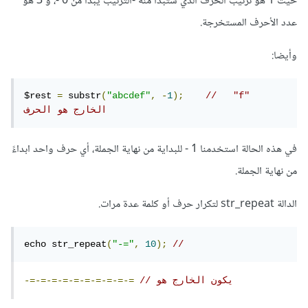
حيث 1 هو ترتيب الحرف الذي ستبدأ منه -الترتيب يبدأ من 0 -، و 3 هو
عدد الأحرف المستخرجة.
وأيضا:
$rest 
=
 substr
(
"abcdef"
,
-
1
);
//   "f" 
الخارج هو الحرف 
في هذه الحالة استخدمنا 1 - للبداية من نهاية الجملة، أي حرف واحد ابداءً
من نهاية الجملة.
الدالة str_repeat لتكرار حرف أو كلمة عدة مرات.
echo str_repeat
(
"-="
,
10
);
// 
// يكون الخارج هو
-=-=-=-=-=-=-=-=-=-=