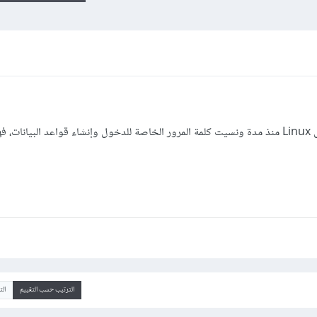
كنت قد تبثت قواعد البيانات Mysql على Linux منذ مدة ونسيت كلمة المرور الخاصة للدخول وإنشاء قواعد البي
الترتيب حسب التقييم
ال