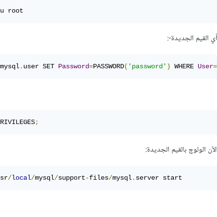
u root
mysql
.
user SET 
Password
=
PASSWORD
(
'password'
)
 WHERE 
User
=
RIVILEGES
;
sr
/
local
/
mysql
/
support
-
files
/
mysql
.
server start