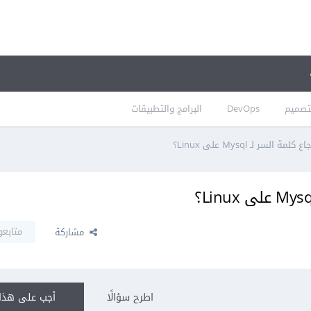
تصميم
DevOps
البرامج والتطبيقات
سر لـ Mysql على Linux؟
متابعو
مشاركة
اطرح سؤالًا
أجب على هذا 