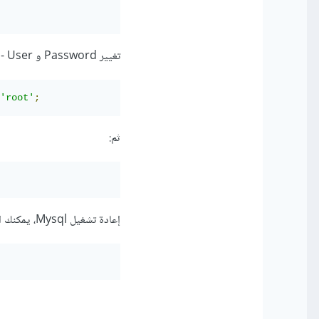
تغيير Password و User -أي القيم الجديدة-:
'root'
;
ثم:
إعادة تشغيل Mysql، يمكنك الآن الولوج بالقيم الجديدة: