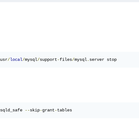
usr
/
local
/
mysql
/
support
-
files
/
mysql
.
server stop
sqld_safe 
--
skip
-
grant
-
tables