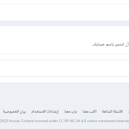
آن
لتنشر باسم حسابك.
الأسئلة الشائعة
اكتب معنا
درّب معنا
إرشادات الاستخدام
بيان الخصوصية
 2025
Hsoub
.
Content licensed under
CC BY-NC-SA 4.0
unless mentioned otherwi