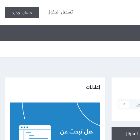
تسجيل الدخول
حساب جديد
إعلانات
ن
0
السؤال