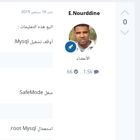
E.Nourddine
نشر
16 سبتمبر 2015
0
اتبع هذه التعليمات :
أوقف تشغيل Mysql:
الأعضاء
66
1.5k
شغل SafeMode:
استعمال root Mysql: