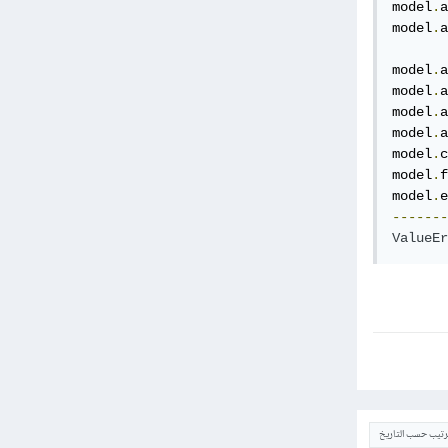
model
.
a
model
.
a
       
model
.
a
model
.
a
model
.
a
model
.
a
model
.
c
model
.
f
model
.
e
-------
ValueEr
ترتيب حسب التاريخ