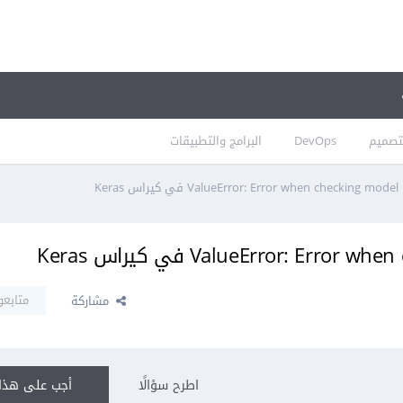
تصميم
DevOps
البرامج والتطبيقات
متابعو
مشاركة
اطرح سؤالًا
أجب على هذا 