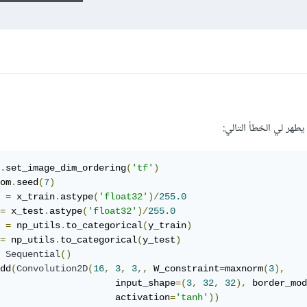
طهر لي الخطأ التالي:
.
set_image_dim_ordering
(
'tf'
)
om
.
seed
(
7
)
 
=
 x_train
.
astype
(
'float32'
)/
255.0
=
 x_test
.
astype
(
'float32'
)/
255.0
 
=
 np_utils
.
to_categorical
(
y_train
)
=
 np_utils
.
to_categorical
(
y_test
)
Sequential
()
dd
(
Convolution2D
(
16
,
3
,
3
,,
 W_constraint
=
maxnorm
(
3
),
                     input_shape
=(
3
,
32
,
32
),
 border_mod
                     activation
=
'tanh'
))