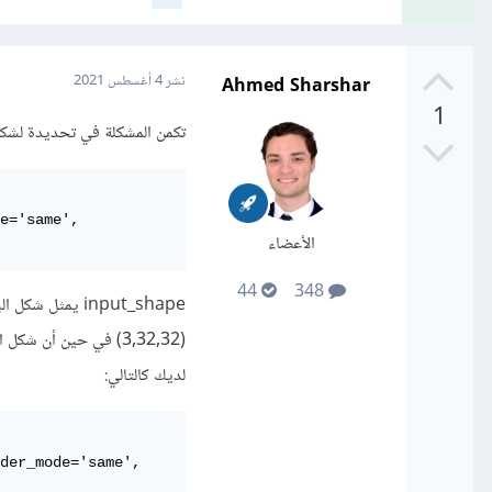
Ahmed Sharshar
نشر
4 أغسطس 2021
1
تكمن المشكلة في تحديدة لشكل 
e='same',

الأعضاء
44
348
input_shape يم
لديك كالتالي:
der_mode='same',
