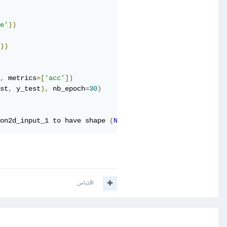
e'
))
))
,
 metrics
=[
'acc'
])
st
,
 y_test
),
 nb_epoch
=
30
)
on2d_input_1 to have shape 
(
None
,
3
,
32
,
32
)
 but got arr
اقتباس