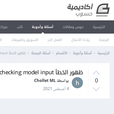
الرئيسية
دروس ومقالات
أسئلة وأجوبة
كتب
دورات
البرمجة
ريادة الأعمال
العمل الحر
التسويق والمبيعات
ال
الرئيسية
أسئلة وأجوبة
الأقسام
أسئلة البرمجة
ظهور الخطأ ValueError: Error when checking model input في كيراس Keras
ظهور الخطأ ValueError: Error when checking model input في كيراس Keras
0
بواسطة Chollet ML
4 أغسطس 2021