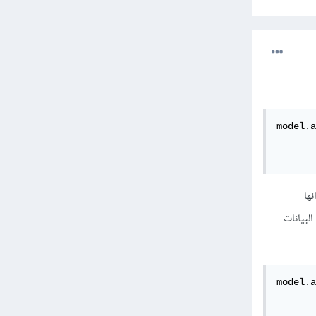
model.a
       
       
نها
ثال شكل البيانات
model.a
       
       