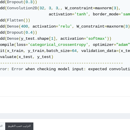
dd
(
Dropout
(
0.3
))
dd
(
Convolution2D
(
32
,
3
,
3
,,
 W_constraint
=
maxnorm
(
3
),
                     activation
=
'tanh'
,
 border_mode
=
'sam
dd
(
Flatten
())
dd
(
Dense
(
400
,
 activation
=
'relu'
,
 W_constraint
=
maxnorm
(
3
)
dd
(
Dropout
(
0.4
))
dd
(
Dense
(
y_test
.
shape
[
1
],
 activation
=
'softmax'
))
ompile
(
loss
=
'categorical_crossentropy'
,
 optimizer
=
"adam"
it
(
x_train
,
 y_train
,
batch_size
=
64
,
 validation_data
=(
x_te
valuate
(
x_test
,
 y_test
)
-----------------------------------------------------
ror
:
Error
 when checking model input
:
 expected convoluti
الترتيب حسب التقييم
ال