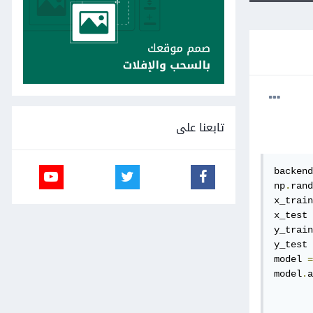
تابعنا على
backend
np
.
rand
x_train
x_test 
y_train
y_test 
model 
=
model
.
a
       
       