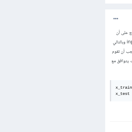
قمت بتعريف النموذج على أن
تستقبل طبقة الدخل الخاصة به input_shape أبعاد من الشكل (3, 32, 32) أي input_shape=(3, 32, 32) وبالتالي
يجب أن تقوم
أبعاد الدخل يحيث يتوافق مع
x_train
x_test 