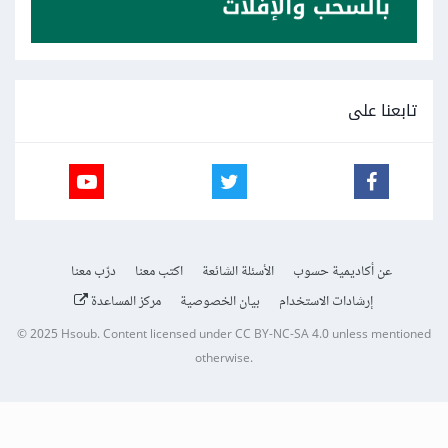
تابعنا على
عن أكاديمية حسوب
الأسئلة الشائعة
اكتب معنا
درّب معنا
إرشادات الاستخدام
بيان الخصوصية
مركز المساعدة
© 2025
Hsoub
.
Content licensed under
CC BY-NC-SA 4.0
unless mentioned
otherwise.