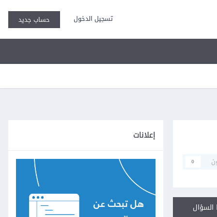
تسجيل الدخول
حساب جديد
إعلانات
ن
0
السؤال