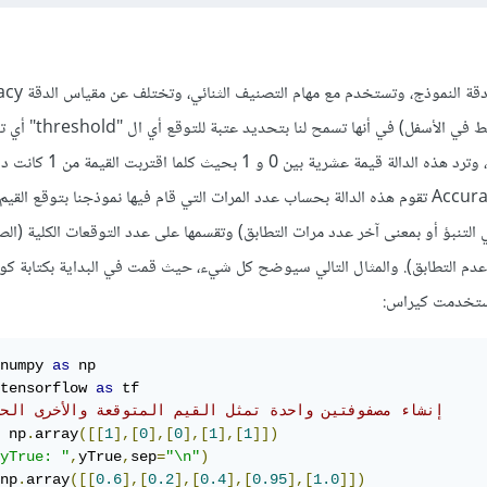
تقوم هذه الدالة بحساب مدى دقة ال
(يمكنك الاطلاع عليها من الرابط في الأس
أكبر في التحكم بعملية التوقع، وترد هذه الدالة ق
أعلى. وتماماً كما في الدالة Accuracy تقوم هذه الدالة بحساب عدد المرات التي قام فيها نموذجنا بتوقع ال
لتنبؤ أو بمعنى آخر عدد مرات التطابق) وتقسمها على عدد التوقعات الكلية (ا
عدم التطابق). والمثال التالي سيوضح كل شيء، حيث قمت في البداية بكتابة كو
استخدمت كيراس:
numpy 
as
tensorflow 
as
# إنشاء مصفوفتين واحدة تمثل القيم المتوقعة والأخرى الح
 np
.
array
([[
1
],[
0
],[
0
],[
1
],[
1
]])
yTrue: "
,
yTrue
,
sep
=
"\n"
)
np
.
array
([[
0.6
],[
0.2
],[
0.4
],[
0.95
],[
1.0
]])