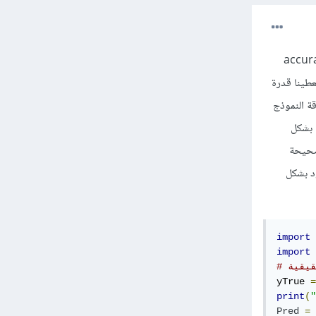
نموذج، وتستخدم مع مهام التصنيف الثنائي، وتختلف عن مقياس الدقة accuracy
فل) في أنها تسمح لنا بتحديد عتبة للتوقع أي ال "threshold" أي تعطينا قدرة
يمة عشرية بين 0 و 1 بحيث كلما اقتربت القيمة من 1 كانت دقة النموذج
قيم بشكل
لصحيحة
د بشكل
import
 
import
 
قيقية
yTrue 
=
print
(
"
Pred
=
 