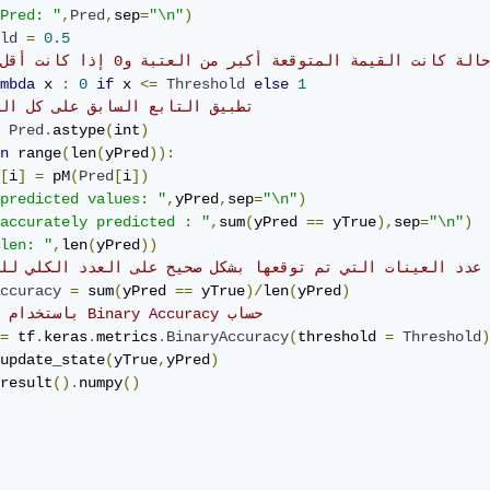
Pred: "
,
Pred
,
sep
=
"\n"
)
ld
=
0.5
mbda
 x 
:
0
if
 x 
<=
Threshold
else
1
# تطبيق التابع السابق على كل ال
Pred
.
astype
(
int
)
n
 range
(
len
(
yPred
)):
[
i
]
=
 pM
(
Pred
[
i
])
predicted values: "
,
yPred
,
sep
=
"\n"
)
accurately predicted : "
,
sum
(
yPred 
==
 yTrue
),
sep
=
"\n"
)
len: "
,
len
(
yPred
))
مة عدد العينات التي تم توقعها بشكل صحيح على العدد الكلي لل
ccuracy
=
 sum
(
yPred 
==
 yTrue
)/
len
(
yPred
)
# باستخدام كيراس Binary Accuracy حساب
=
 tf
.
keras
.
metrics
.
BinaryAccuracy
(
threshold 
=
Threshold
)
update_state
(
yTrue
,
yPred
)
result
().
numpy
()