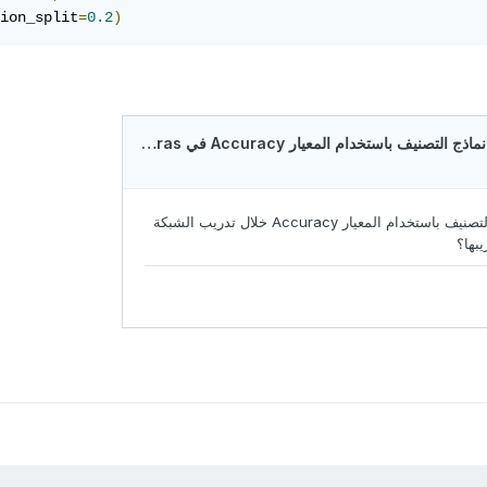
ion_split
=
0.2
)