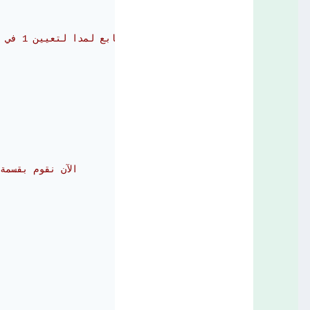
# تابع لمدا لتعيين 1 في حالة كانت القيمة المتوقعة أكبر من العتبة و0 إذا كانت أقل منها
# الآن نقوم بقس