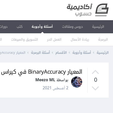
الرئيسية
دروس ومقالات
أسئلة وأجوبة
كتب
دورات
البرمجة
ريادة الأعمال
العمل الحر
التسويق والمبيعات
ال
الرئيسية
أسئلة وأجوبة
الأقسام
أسئلة البرمجة
المعيار BinaryAccuracy في كيراس Keras
المعيار BinaryAccuracy في كيراس Keras
0
بواسطة Meezo ML
2 أغسطس 2021