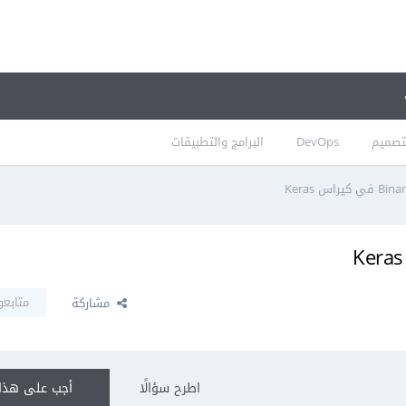
تصميم
DevOps
البرامج والتطبيقات
متابعو
مشاركة
اطرح سؤالًا
أجب على هذا 