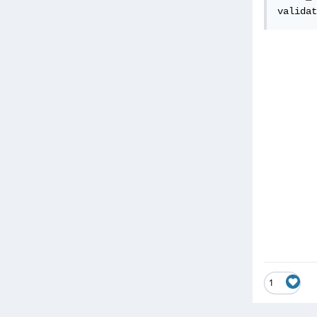
validat
1