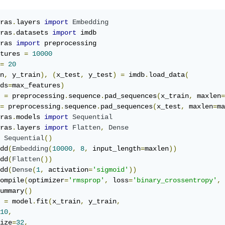
ras
.
layers 
import
Embedding
ras
.
datasets 
import
ras 
import
 preprocessing

tures 
=
10000
=
20
n
,
 y_train
),
(
x_test
,
 y_test
)
=
 imdb
.
load_data
(
ds
=
max_features
)
 
=
 preprocessing
.
sequence
.
pad_sequences
(
x_train
,
 maxlen
=
=
 preprocessing
.
sequence
.
pad_sequences
(
x_test
,
 maxlen
=
ma
ras
.
models 
import
Sequential
ras
.
layers 
import
Flatten
,
Dense
Sequential
()
dd
(
Embedding
(
10000
,
8
,
 input_length
=
maxlen
))
dd
(
Flatten
())
dd
(
Dense
(
1
,
 activation
=
'sigmoid'
))
ompile
(
optimizer
=
'rmsprop'
,
 loss
=
'binary_crossentropy'
,
 
ummary
()
 
=
 model
.
fit
(
x_train
,
 y_train
,
10
,
ize
=
32
,