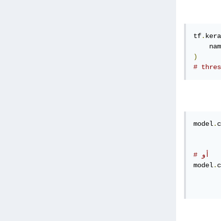
tf
.
kera
    nam
)
model
.
c
       
       
# أو
model
.
c
       
       