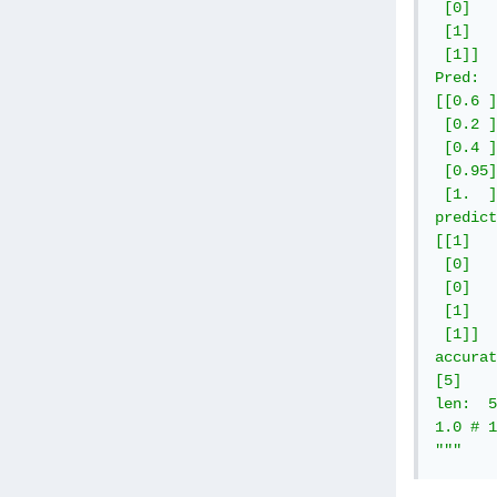
 [0]

 [1]

 [1]]

Pred: 

[[0.6 ]

 [0.2 ]

 [0.4 ]

 [0.95]

 [1.  ]
predict
[[1]

 [0]

 [0]

 [1]

 [1]]

accurat
[5]

len:  5

1.0 # 1
"""