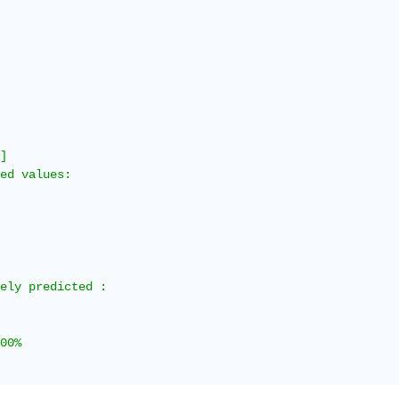
]

ed values: 

ely predicted : 

00%
