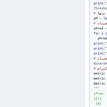
print
(
"
Thresho
pM 
=
la
عينات
yPred 
=
for
 i 
i
  yPred
print
(
"
print
(
"
print
(
"
عينات
BinaryA
metric 
metric
.
metric
.
"""

yTrue: 

[[1]

 [0]
