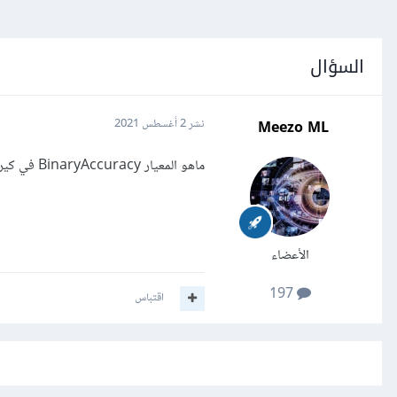
السؤال
Meezo ML
نشر
2 أغسطس 2021
ماهو المعيار BinaryAccuracy في كيراس Keras؟
الأعضاء
197
اقتباس