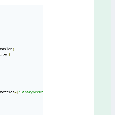
maxlen
)
xlen
)
metrics
=[
'BinaryAccuracy'
])