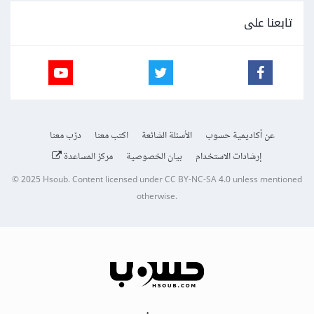
تابعنا على
عن أكاديمية حسوب
الأسئلة الشائعة
اكتب معنا
درّب معنا
إرشادات الاستخدام
بيان الخصوصية
مركز المساعدة
© 2025
Hsoub
.
Content licensed under
CC BY-NC-SA 4.0
unless mentioned
otherwise.