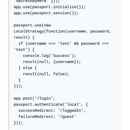
'secretKeyHere' }));

app.use(passport.initialize());

app.use(passport.session());

passport.use(new 
LocalStrategy(function(username, password, 
result) {

  if (username === 'test' && password === 
'test') {

    console.log('Success');

    result(null, {username});

  } else {

    result(null, false);

  }

}));

app.post('/login', 
passport.authenticate('local', {

  successRedirect: '/loggedIn',

  failureRedirect: '/guest'

}));
