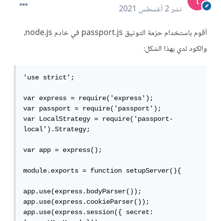
نشر
2 أغسطس 2021
أقوم باستخدام حزمة التوثيق passport.js في خادم node.js،
والكود لدي بهذا الشكل:
'use strict';

var express = require('express');

var passport = require('passport');

var LocalStrategy = require('passport-
local').Strategy;

var app = express();

module.exports = function setupServer(){

app.use(express.bodyParser());

app.use(express.cookieParser());

app.use(express.session({ secret: 