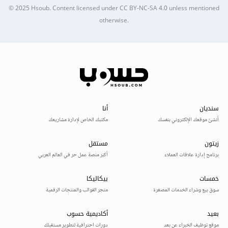
© 2025
Hsoub
.
Content licensed under
CC BY-NC-SA 4.0
unless mentioned
otherwise.