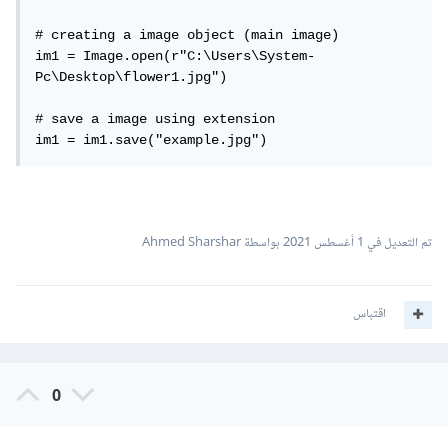
# creating a image object (main image) 

im1 = Image.open(r"C:\Users\System-
Pc\Desktop\flower1.jpg") 

# save a image using extension

im1 = im1.save("example.jpg")
تم التعديل في
1 أغسطس 2021
بواسطة Ahmed Sharshar
اقتباس
0