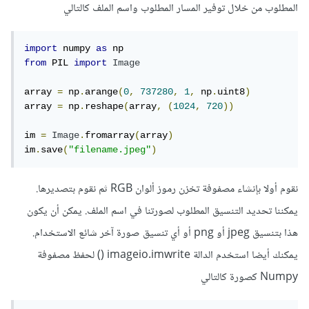
المطلوب من خلال توفير المسار المطلوب واسم الملف كالتالي
import
 numpy 
as
from
 PIL 
import
Image
array 
=
 np
.
arange
(
0
,
737280
,
1
,
 np
.
uint8
)
array 
=
 np
.
reshape
(
array
,
(
1024
,
720
))
im 
=
Image
.
fromarray
(
array
)
im
.
save
(
"filename.jpeg"
)
نقوم أولا بإنشاء مصفوفة تخزن رموز ألوان RGB ثم نقوم بتصديرها.
يمكننا تحديد التنسيق المطلوب لصورتنا في اسم الملف. يمكن أن يكون
هذا بتنسيق jpeg أو png أو أي تنسيق صورة آخر شائع الاستخدام.
يمكنك أيضا استخدم الدالة imageio.imwrite () لحفظ مصفوفة
Numpy كصورة كالتالي