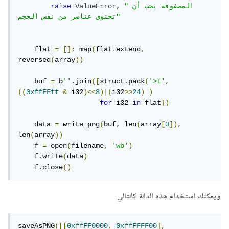
"المصفوفة يجب أن 
,
ValueError
raise
تحتوي عناصر من نفس الحجم"
    flat 
=
[];
 map
(
flat
.
extend
,
reversed
(
array
))
    buf 
=
 b
''
.
join
([
struct
.
pack
(
'>I'
,
((
0xffFFff
&
 i32
)<<
8
)|(
i32
>>
24
)
)
for
 i32 
in
 flat
])
    data 
=
 write_png
(
buf
,
 len
(
array
[
0
]),
len
(
array
))
    f 
=
 open
(
filename
,
'wb'
)
    f
.
write
(
data
)
    f
.
close
()
ويمكنك استخدام هذه الدالة كالتالي
saveAsPNG
([[
0xffFF0000
,
0xffFFFF00
],