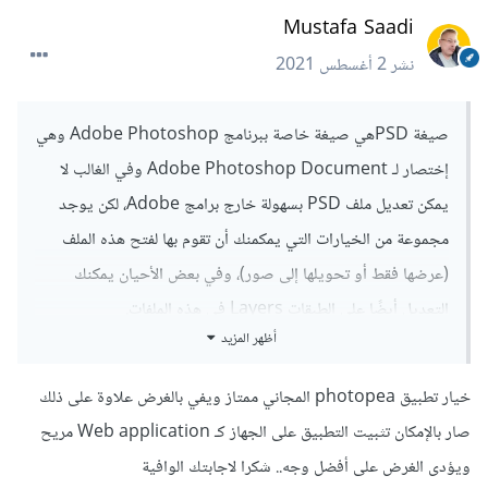
Mustafa Saadi
نشر
2 أغسطس 2021
صيغة PSDهي صيغة خاصة ببرنامج Adobe Photoshop وهي
إختصار لـ Adobe Photoshop Document وفي الغالب لا
يمكن تعديل ملف PSD بسهولة خارج برامج Adobe، لكن يوجد
مجموعة من الخيارات التي يمكمنك أن تقوم بها لفتح هذه الملف
(عرضها فقط أو تحويلها إلى صور)، وفي بعض الأحيان يمكنك
التعديل أيضًا على الطبقات Layers في هذه الملفات.
أظهر المزيد
الحل الأسهل هو تثبيت برنامج Adobe Photoshop من
خلال برنامج Wine أو برنامج آخر مشابهة أو حتى عمل نظام
خيار تطبيق photopea المجاني ممتاز ويفي بالغرض علاوة على ذلك
وهمي من خلال VirtualBox وتثبيت ويندوز و Adobe
صار بالإمكان تثبيت التطبيق على الجهاز كـ Web application مريح
Photoshop عليه، وحينها سيمكنك تعديل وإستخراج
ويؤدى الغرض على أفضل وجه.. شكرا لاجابتك الوافية
الصور من كل ملفات PSD بسهولة.