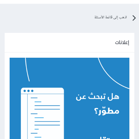
أجعل كل الإعدادات كما في الصورة ثم إضغط على
اذهب إلى قائمة الأسئلة
Convert، ستجد أن الملف قد تم تشغيله بنجاح، لكن في
كثير من الأحيان ستلاحظ وجود أخطاء في طريقة عرض
الطبقات layers بسبب إختلاف الطريقة التي يعمل بها كلًا
إعلانات
من Adobe Photoshop و GIMP.
يمكنك أن تستعمل موقع
photopea
الذي يوفر لك فتح
ملفات PSD وتعديلها أيضًا من خلال المتصفح مباشرة، وهذا
أسهل حل حيث لن تضظر لتثبيت أو تحميل أي برامج
أخرى، هذه الطريقة لا تحتاج إلى إنترنت إلا لتحميل الموقع
فقط، بعد ذلك يمكنك أن تقوم بإغلاف إتصال الإنترنت إن
أردت وسيستمر الموقع في العمل بدون مشكلة.
بعد الإنتهاء من عمل التعديلات يمكنك أن تقوم بإستخراج
الصورة من خلال الضغط على قائمة File ثم Export as
وإختيار صيغة الصورة، أو يمكنك حفظ الملف بصيغة PSD
من خلال الخيار Save as PSD كما في الصورة: