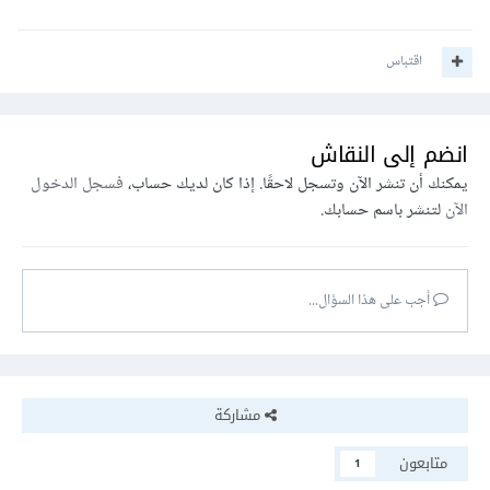
الطريقة الأخرى هي إستخدام برنامج GIMP المجاني
ومفتوح المصدر لتشغيل ملفات PSD، لكن هذا الحل لن يعمل
مع جميع الملف بسبب إختلاف الـ Color Mode بين
اقتباس
Adobe Photoshop و GIMP وقد يظهر لك الخطأ
"Error loading PSD file: Unsupported color
mode: CMYK"، لتشغيل ملف PSD في برنامج GIMP
انضم إلى النقاش
أضغط على قائمة File ثم Open ومنها أختر ملف PSD
يمكنك أن تنشر الآن وتسجل لاحقًا. إذا كان لديك حساب،
فسجل الدخول
الذي تريد فتحه، ثم ستظهر لديك هذه النافذة الصغيرة:
الآن
لتنشر باسم حسابك.
أجب على هذا السؤال...
مشاركة
متابعون
1