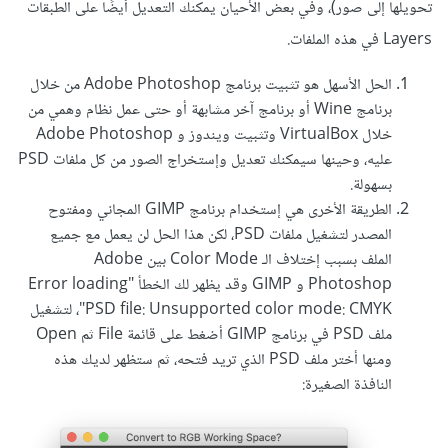
تحويلها إلى صور)، وفي بعض الأحيان يمكنك التعديل أيضًا على الطبقات
Layers في هذه الملفات.
الحل الأسهل هو تثبيت برنامج Adobe Photoshop من خلال
برنامج Wine أو برنامج آخر مشابهة أو حتى عمل نظام وهمي من
خلال VirtualBox وتثبيت ويندوز و Adobe Photoshop
عليه، وحينها سيمكنك تعديل وإستخراج الصور من كل ملفات PSD
بسهولة.
الطريقة الأخرى هي إستخدام برنامج GIMP المجاني ومفتوح
المصدر لتشغيل ملفات PSD، لكن هذا الحل لن يعمل مع جميع
الملف بسبب إختلاف الـ Color Mode بين Adobe
Photoshop و GIMP وقد يظهر لك الخطأ "Error loading
PSD file: Unsupported color mode: CMYK"، لتشغيل
ملف PSD في برنامج GIMP أضغط على قائمة File ثم Open
ومنها أختر ملف PSD الذي تريد فتحه، ثم ستظهر لديك هذه
النافذة الصغيرة: